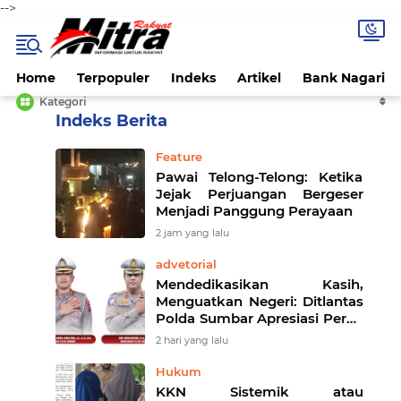
-->
Home
Terpopuler
Indeks
Artikel
Bank Nagari
Kategori
Home
Currently Browsing: Padang
Feature
Pawai Telong-Telong: Ketika
Jejak Perjuangan Bergeser
Menjadi Panggung Perayaan
2 jam yang lalu
advetorial
Mendedikasikan Kasih,
Menguatkan Negeri: Ditlantas
Polda Sumbar Apresiasi Peran
Dharma Wanita sebagai Pilar
2 hari yang lalu
Pengabdian
Hukum
KKN Sistemik atau