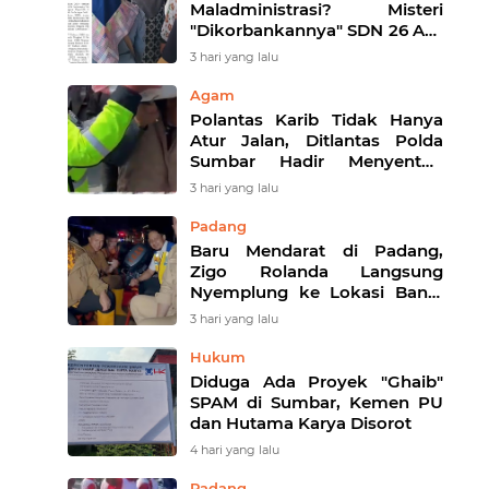
Maladministrasi? Misteri
"Dikorbankannya" SDN 26 ATT
Menguji Transparansi Pemkot
3 hari yang lalu
Padang
Agam
Polantas Karib Tidak Hanya
Atur Jalan, Ditlantas Polda
Sumbar Hadir Menyentuh
Denyut Ekonomi Rakyat
3 hari yang lalu
Padang
Baru Mendarat di Padang,
Zigo Rolanda Langsung
Nyemplung ke Lokasi Banjir
Dampingi Fadly Amran
3 hari yang lalu
Evakuasi Warga
Hukum
Diduga Ada Proyek "Ghaib"
SPAM di Sumbar, Kemen PU
dan Hutama Karya Disorot
4 hari yang lalu
Padang