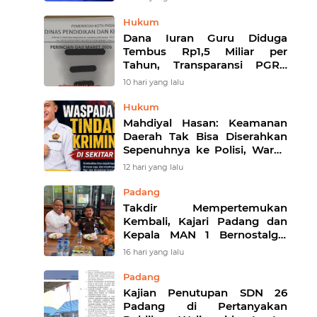
Hukum
Dana Iuran Guru Diduga
Tembus Rp1,5 Miliar per
Tahun, Transparansi PGRI-
KORPRI Kota Padang Mulai
10 hari yang lalu
Disorot
Hukum
Mahdiyal Hasan: Keamanan
Daerah Tak Bisa Diserahkan
Sepenuhnya ke Polisi, Warga
Harus Aktif Jadi Garda
12 hari yang lalu
Terdepan
Padang
Takdir Mempertemukan
Kembali, Kajari Padang dan
Kepala MAN 1 Bernostalgia
Setelah Puluhan Tahun
16 hari yang lalu
Berpisah
Padang
Kajian Penutupan SDN 26
Padang di Pertanyakan