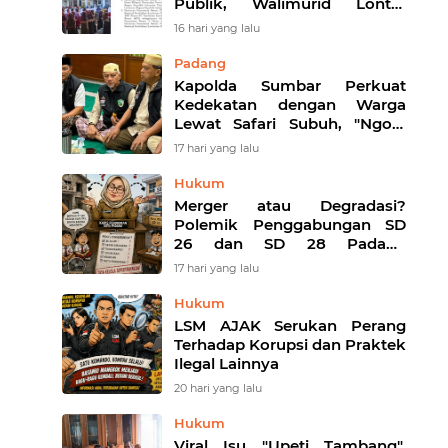
Publik, Walimurid Lontar
Sindiran Terhadap Logika
16 hari yang lalu
Kebijakan Pemko
Padang
Kapolda Sumbar Perkuat
Kedekatan dengan Warga
Lewat Safari Subuh, "Ngopi
Subuh" Jadi Ruang Serap
17 hari yang lalu
Aspirasi
Hukum
Merger atau Degradasi?
Polemik Penggabungan SD
26 dan SD 28 Padang
Memantik Pertanyaan soal
17 hari yang lalu
Transparansi
Hukum
LSM AJAK Serukan Perang
Terhadap Korupsi dan Praktek
Ilegal Lainnya
20 hari yang lalu
Hukum
Viral Isu "Upeti Tambang",