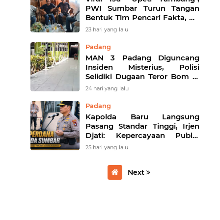
PWI Sumbar Turun Tangan
Bentuk Tim Pencari Fakta, Plt
Ketua PWI Paliko Siapkan
23 hari yang lalu
Langkah Hukum
Padang
MAN 3 Padang Diguncang
Insiden Misterius, Polisi
Selidiki Dugaan Teror Bom di
Tengah Simpang Siur
24 hari yang lalu
Informasi
Padang
Kapolda Baru Langsung
Pasang Standar Tinggi, Irjen
Djati: Kepercayaan Publik
Harus Dijawab dengan Kerja
25 hari yang lalu
Nyata
Next