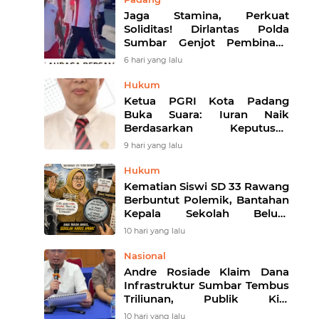
Jaga Stamina, Perkuat
Soliditas! Dirlantas Polda
Sumbar Genjot Pembinaan
Personel Demi Pelayanan
6 hari yang lalu
yang Lebih Responsif
Hukum
Ketua PGRI Kota Padang
Buka Suara: Iuran Naik
Berdasarkan Keputusan
Kongres, Transparansi Tetap
9 hari yang lalu
Jadi Ujian
Hukum
Kematian Siswi SD 33 Rawang
Berbuntut Polemik, Bantahan
Kepala Sekolah Belum
Menutup Pertanyaan: Di Mana
10 hari yang lalu
Peran Dinas Pendidikan?
Nasional
Andre Rosiade Klaim Dana
Infrastruktur Sumbar Tembus
Triliunan, Publik Kini
Menunggu Bukti di Lapangan
10 hari yang lalu