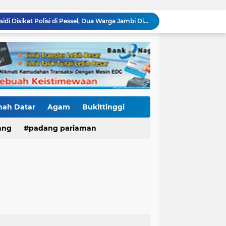
2.990 Liter Bio Solar Subsidi Disikat Polisi di Pessel, Dua Warga Jambi Diciduk
Kasus Fort De Kock Makin Berlapis, Laporan Balasan Kasat Pol PP Disorot: Upaya Penegakan Hukum atau Pengalihan Isu?
Tender Dua Jembatan Gantung Pessel Diselimuti Tanda Tanya, Gangguan Sistem atau Permainan di Balik Layar?
Sebulan Berlalu, Papan Nama Kantor Satker PJN Wilayah II Sumbar Masih Tak Terpasang
Pawai Telong-Telong: Ketika Jejak Perjuangan Bergeser Menjadi Panggung Perayaan
Residivis Tiga Kali Keluar Masuk Penjara Kembali Edarkan Sabu, Polresta Bukittinggi Sita 62 Paket Siap Edar
di NAGARI PILUBANG 50 KOTA Masih Berkeliaran
Mendedikasikan Kasih, Menguatkan Negeri: Ditlantas Polda Sumbar Apresiasi Peran Dharma Wanita sebagai Pilar Pengabdian
nah Datar
Agam
Bukittinggi
KKN Sistemik atau Maladministrasi? Misteri "Dikorbankannya" SDN 26 ATT Menguji Transparansi Pemkot Padang
ang
padang pariaman
Proyek SPAM Pascabencana Sumbar Disorot: Galian Dangkal, Batu di Sekitar Pipa hingga Nilai Kontrak Tak Terbuka