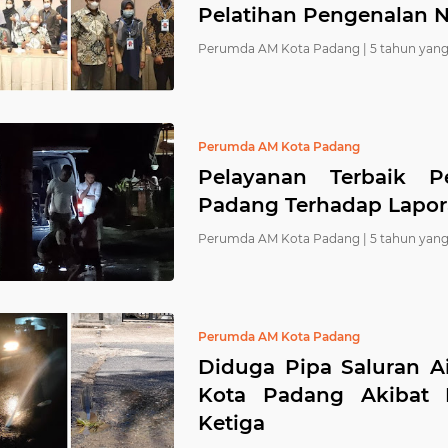
Pelatihan Pengenalan N
Perumda AM Kota Padang |
5 tahun yang
Perumda AM Kota Padang
Pelayanan Terbaik 
Padang Terhadap Lapor
Perumda AM Kota Padang |
5 tahun yang
Perumda AM Kota Padang
Diduga Pipa Saluran A
Kota Padang Akibat P
Ketiga