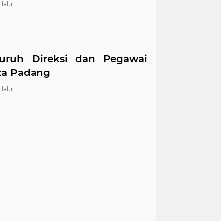
 lalu
luruh Direksi dan Pegawai
ta Padang
 lalu