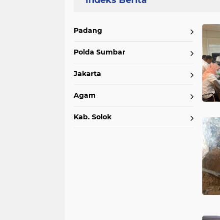
Home
Currently Browsing: Perumda AM Kota Padang
Padang
Polda Sumbar
Jakarta
Agam
Kab. Solok