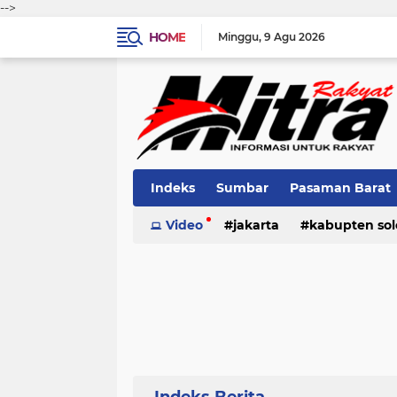
-->
HOME
Minggu
9 Agu 2026
Indeks
Sumbar
Pasaman Barat
Pariaman
Video
jakarta
Kota Solok
kabupten sol
Bank Naga
pariaman
pasaman
pasama