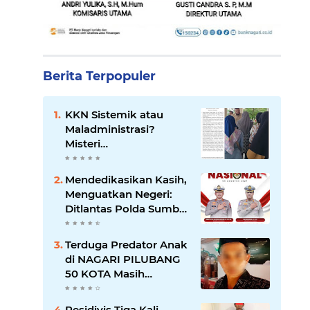
Berita Terpopuler
KKN Sistemik atau
Maladministrasi?
Misteri
"Dikorbankannya" SDN
26 ATT Menguji
Mendedikasikan Kasih,
Transparansi Pemkot
Menguatkan Negeri:
Padang
Ditlantas Polda Sumbar
Apresiasi Peran
Dharma Wanita
Terduga Predator Anak
sebagai Pilar
di NAGARI PILUBANG
Pengabdian
50 KOTA Masih
Berkeliaran
Residivis Tiga Kali