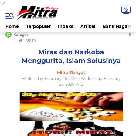
-->
Home
Terpopuler
Indeks
Artikel
Bank Nagari
Kategori
›
Opini
Miras dan Narkoba
Menggurita, Islam Solusinya
Mitra Rakyat
Wednesday, February 26, 2020 | Wednesday, February
26, 2020 WIB