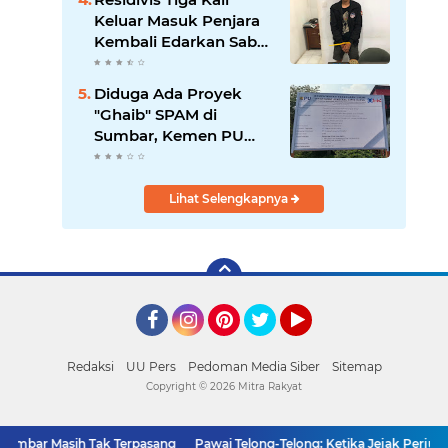
Keluar Masuk Penjara
Kembali Edarkan Sabu,
Polresta Bukittinggi
Sita 62 Paket Siap Edar
Diduga Ada Proyek
"Ghaib" SPAM di
Sumbar, Kemen PU
dan Hutama Karya
Disorot
Lihat Selengkapnya
Facebook
Instagram
Pinterest
Twitter
YouTube
Redaksi
UU Pers
Pedoman Media Siber
Sitemap
Copyright ©
2026 Mitra Rakyat
ar Masih Tak Terpasang
Pawai Telong-Telong: Ketika Jejak Perjuangan