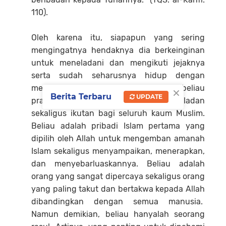
110).
Oleh karena itu, siapapun yang sering
mengingatnya hendaknya dia berkeinginan
untuk meneladani dan mengikuti jejaknya
serta sudah seharusnya hidup dengan
×
menjalani perilaku yang pernah beliau
Berita Terbaru
UPDATE
praktikkan. Sebab, beliau merupakan teladan
sekaligus ikutan bagi seluruh kaum Muslim.
Beliau adalah pribadi Islam pertama yang
dipilih oleh Allah untuk mengemban amanah
Islam sekaligus menyampaikan, menerapkan,
dan menyebarluaskannya. Beliau adalah
orang yang sangat dipercaya sekaligus orang
yang paling takut dan bertakwa kepada Allah
dibandingkan dengan semua manusia.
Namun demikian, beliau hanyalah seorang