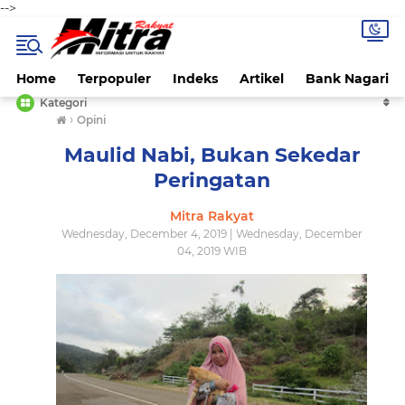
-->
Home
Terpopuler
Indeks
Artikel
Bank Nagari
Kategori
›
Opini
Maulid Nabi, Bukan Sekedar
Peringatan
Mitra Rakyat
Wednesday, December 4, 2019 | Wednesday, December
04, 2019 WIB