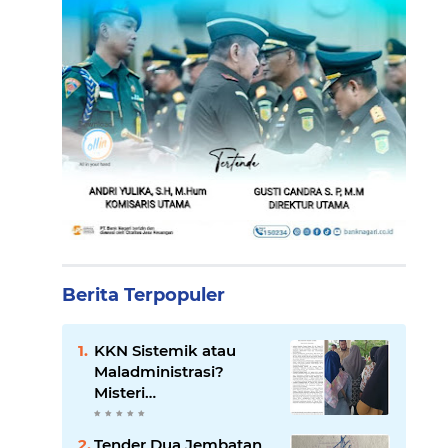
Berita Terpopuler
KKN Sistemik atau
Maladministrasi?
Misteri
"Dikorbankannya" SDN
26 ATT Menguji
Tender Dua Jembatan