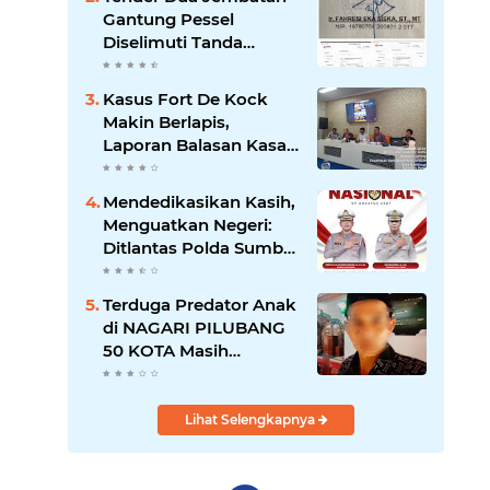
Transparansi Pemkot
Gantung Pessel
Padang
Diselimuti Tanda
Tanya, Gangguan
Sistem atau Permainan
Kasus Fort De Kock
di Balik Layar?
Makin Berlapis,
Laporan Balasan Kasat
Pol PP Disorot: Upaya
Penegakan Hukum
Mendedikasikan Kasih,
atau Pengalihan Isu?
Menguatkan Negeri:
Ditlantas Polda Sumbar
Apresiasi Peran
Dharma Wanita
Terduga Predator Anak
sebagai Pilar
di NAGARI PILUBANG
Pengabdian
50 KOTA Masih
Berkeliaran
Lihat Selengkapnya