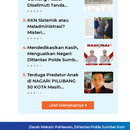
Diselimuti Tanda
Tanya, Gangguan
Sistem atau Permainan
KKN Sistemik atau
di Balik Layar?
Maladministrasi?
Misteri
"Dikorbankannya" SDN
26 ATT Menguji
Mendedikasikan Kasih,
Transparansi Pemkot
Menguatkan Negeri:
Padang
Ditlantas Polda Sumbar
Apresiasi Peran
Dharma Wanita
Terduga Predator Anak
sebagai Pilar
di NAGARI PILUBANG
Pengabdian
50 KOTA Masih
Berkeliaran
Lihat Selengkapnya
Ziarah Makam Pahlawan, Dirlantas Polda Sumbar Kombes Reza