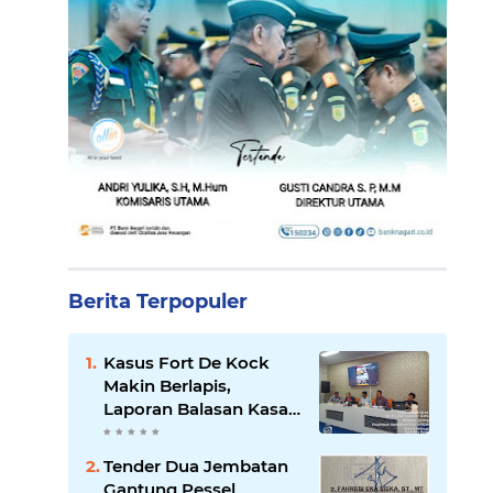
Berita Terpopuler
Kasus Fort De Kock
Makin Berlapis,
Laporan Balasan Kasat
Pol PP Disorot: Upaya
Penegakan Hukum
Tender Dua Jembatan
atau Pengalihan Isu?
Gantung Pessel