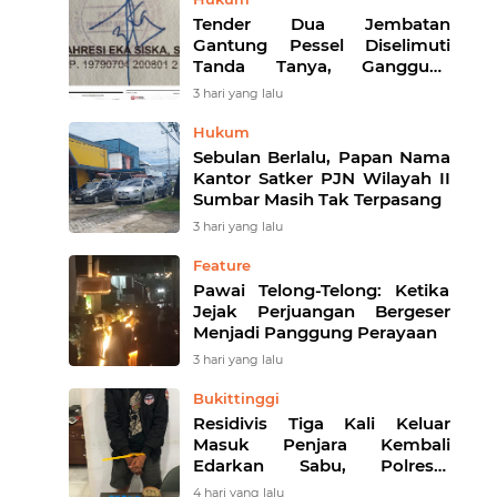
Tender Dua Jembatan
Gantung Pessel Diselimuti
Tanda Tanya, Gangguan
Sistem atau Permainan di
3 hari yang lalu
Balik Layar?
Hukum
Sebulan Berlalu, Papan Nama
Kantor Satker PJN Wilayah II
Sumbar Masih Tak Terpasang
3 hari yang lalu
Feature
Pawai Telong-Telong: Ketika
Jejak Perjuangan Bergeser
Menjadi Panggung Perayaan
3 hari yang lalu
Bukittinggi
Residivis Tiga Kali Keluar
Masuk Penjara Kembali
Edarkan Sabu, Polresta
Bukittinggi Sita 62 Paket Siap
4 hari yang lalu