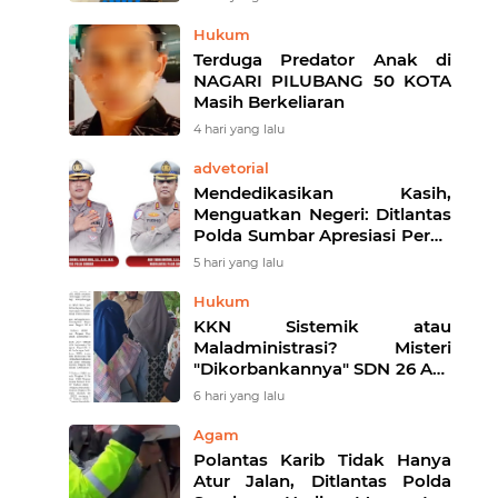
Edar
Hukum
Terduga Predator Anak di
NAGARI PILUBANG 50 KOTA
Masih Berkeliaran
4 hari yang lalu
advetorial
Mendedikasikan Kasih,
Menguatkan Negeri: Ditlantas
Polda Sumbar Apresiasi Peran
Dharma Wanita sebagai Pilar
5 hari yang lalu
Pengabdian
Hukum
KKN Sistemik atau
Maladministrasi? Misteri
"Dikorbankannya" SDN 26 ATT
Menguji Transparansi Pemkot
6 hari yang lalu
Padang
Agam
Polantas Karib Tidak Hanya
Atur Jalan, Ditlantas Polda