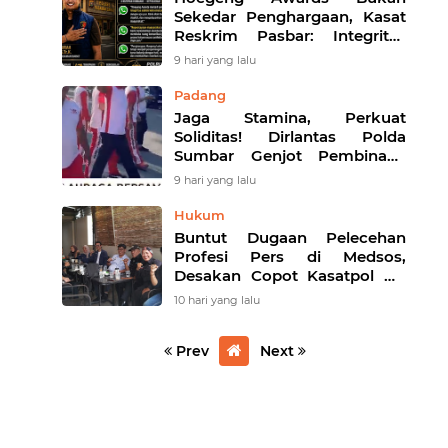
Sekedar Penghargaan, Kasat
Reskrim Pasbar: Integritas
Harga Mati Penegakan
9 hari yang lalu
Hukum
Padang
Jaga Stamina, Perkuat
Soliditas! Dirlantas Polda
Sumbar Genjot Pembinaan
Personel Demi Pelayanan
9 hari yang lalu
yang Lebih Responsif
Hukum
Buntut Dugaan Pelecehan
Profesi Pers di Medsos,
Desakan Copot Kasatpol PP
Payakumbuh Menguat
10 hari yang lalu
Prev
Next