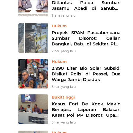
Ditlantas Polda Sumbar:
Jasamu Abadi di Sanubari
Kami
1 jam yang lalu
Hukum
Proyek SPAM Pascabencana
Sumbar Disorot: Galian
Dangkal, Batu di Sekitar Pipa
hingga Nilai Kontrak Tak
2 hari yang lalu
Terbuka
Hukum
2.990 Liter Bio Solar Subsidi
Disikat Polisi di Pessel, Dua
Warga Jambi Diciduk
3 hari yang lalu
Bukittinggi
Kasus Fort De Kock Makin
Berlapis, Laporan Balasan
Kasat Pol PP Disorot: Upaya
Penegakan Hukum atau
3 hari yang lalu
Pengalihan Isu?
Hukum