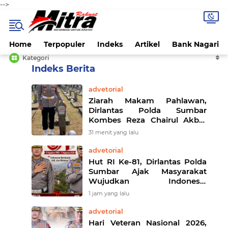
-->
Home
Terpopuler
Indeks
Artikel
Bank Nagari
Kategori
Home
Next to See All Posts
advetorial
Ziarah Makam Pahlawan,
Dirlantas Polda Sumbar
Kombes Reza Chairul Akbar
Tekankan Nilai Pengabdian
31 menit yang lalu
advetorial
Hut RI Ke-81, Dirlantas Polda
Sumbar Ajak Masyarakat
Wujudkan Indonesia
Berdaulat, Adil, dan Makmur
1 jam yang lalu
advetorial
Hari Veteran Nasional 2026,