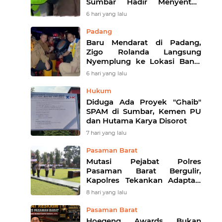
Sumbar Hadir Menyentuh
Denyut Ekonomi Rakyat
6 hari yang lalu
Padang
Baru Mendarat di Padang,
Zigo Rolanda Langsung
Nyemplung ke Lokasi Banjir
Dampingi Fadly Amran
6 hari yang lalu
Evakuasi Warga
Hukum
Diduga Ada Proyek "Ghaib"
SPAM di Sumbar, Kemen PU
dan Hutama Karya Disorot
7 hari yang lalu
Pasaman Barat
Mutasi Pejabat Polres
Pasaman Barat Bergulir,
Kapolres Tekankan Adaptasi
Cepat dan Penguatan
8 hari yang lalu
Pelayanan Publik
Pasaman Barat
Hoegeng Awards Bukan