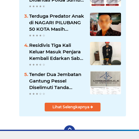
Apresiasi Peran
Dharma Wanita
Terduga Predator Anak
sebagai Pilar
di NAGARI PILUBANG
Pengabdian
50 KOTA Masih
Berkeliaran
Residivis Tiga Kali
Keluar Masuk Penjara
Kembali Edarkan Sabu,
Polresta Bukittinggi
Sita 62 Paket Siap Edar
Tender Dua Jembatan
Gantung Pessel
Diselimuti Tanda
Tanya, Gangguan
Sistem atau Permainan
di Balik Layar?
Lihat Selengkapnya