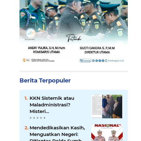
Berita Terpopuler
KKN Sistemik atau
Maladministrasi?
Misteri
"Dikorbankannya" SDN
26 ATT Menguji
Mendedikasikan Kasih,
Transparansi Pemkot
Menguatkan Negeri:
Padang
Ditlantas Polda Sumbar