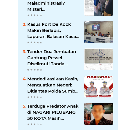
Maladministrasi?
Misteri
"Dikorbankannya" SDN
26 ATT Menguji
Kasus Fort De Kock
Transparansi Pemkot
Makin Berlapis,
Padang
Laporan Balasan Kasat
Pol PP Disorot: Upaya
Penegakan Hukum
Tender Dua Jembatan
atau Pengalihan Isu?
Gantung Pessel
Diselimuti Tanda
Tanya, Gangguan
Sistem atau Permainan
Mendedikasikan Kasih,
di Balik Layar?
Menguatkan Negeri:
Ditlantas Polda Sumbar
Apresiasi Peran
Dharma Wanita
Terduga Predator Anak
sebagai Pilar
di NAGARI PILUBANG
Pengabdian
50 KOTA Masih
Berkeliaran