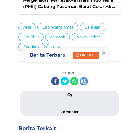
Pergerakan Mahasiswa Islam Indonesia
(PMII) Cabang Pasaman Barat Gelar Aksi
Sosial
Aksi
Babinkamtibmas
Bantuan
Covid-19
dampak
News Pasbar
Pandemi
sosial
×
Berita Terbaru
UPDATE
SHARE
komentar
Berita Terkait