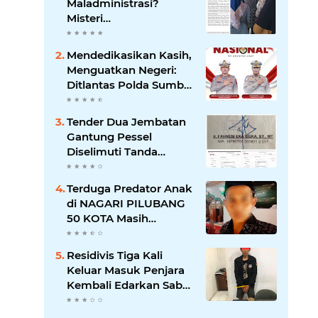
Maladministrasi?
Misteri
"Dikorbankannya" SDN
26 ATT Menguji
Mendedikasikan Kasih,
Transparansi Pemkot
Menguatkan Negeri:
Padang
Ditlantas Polda Sumbar
Apresiasi Peran
Dharma Wanita
Tender Dua Jembatan
sebagai Pilar
Gantung Pessel
Pengabdian
Diselimuti Tanda
Tanya, Gangguan
Sistem atau Permainan
Terduga Predator Anak
di Balik Layar?
di NAGARI PILUBANG
50 KOTA Masih
Berkeliaran
Residivis Tiga Kali
Keluar Masuk Penjara
Kembali Edarkan Sabu,
Polresta Bukittinggi
Sita 62 Paket Siap Edar