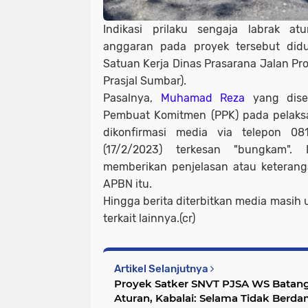
Indikasi prilaku sengaja labrak at
anggaran pada proyek tersebut didu
Satuan Kerja Dinas Prasarana Jalan Pro
Prasjal Sumbar).
Pasalnya,
Muhamad Reza
yang diseb
Pembuat Komitmen (PPK) pada pelaksa
dikonfirmasi media via telepon 08
(17/2/2023) terkesan "bungkam"
memberikan penjelasan atau keterang
APBN itu.
Hingga berita diterbitkan media masih 
terkait lainnya.(cr)
Artikel Selanjutnya
Proyek Satker SNVT PJSA WS Batang
Aturan, Kabalai: Selama Tidak Berd