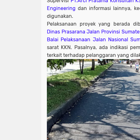
Supervisi
PT.Arci Pratama Konsultan K
Engineering
dan informasi lainnya, k
digunakan.
Pelaksanaan proyek yang berada 
Dinas Prasarana Jalan Provinsi Sumate
Balai Pelaksanaan Jalan Nasional S
sarat KKN. Pasalnya, ada indikasi pem
terkait terhadap pelanggaran yang dil