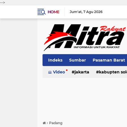
-->
HOME
Jum'at
7 Agu 2026
Indeks
Sumbar
Pasaman Barat
Pariaman
Video
jakarta
Kota Solok
kabupten sol
Bank Naga
pariaman
pasaman
pasama
›
Padang