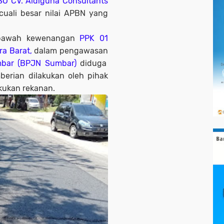
SO CV. Aldiguna Consultants
ecuali besar nilai APBN yang
dibawah kewenangan
PPK 01
ra Barat,
dalam pengawasan
umbar (BPJN Sumbar)
diduga
berian dilakukan oleh pihak
akukan rekanan.