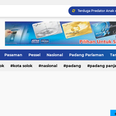
Terduga Predator Anak 
Pasaman
Pessel
Nasional
Padang Pariaman
Ta
ok
ri
Kab.Solok
kota solok
nasional
padang
padang panj
n barat
pesisir selatan
sumatera barat