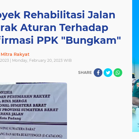
yek Rehabilitasi Jalan
brak Aturan Terhadap
firmasi PPK "Bungkam"
Mitra Rakyat
2023 | Monday, February 20, 2023 WIB
SHARE