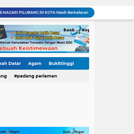
di NAGARI PILUBANG 50 KOTA Masih Berkeliaran
Mendedikasikan Kasih, Menguatkan Negeri: Ditlantas Polda Sumbar Apresiasi Peran Dharma Wanita sebagai Pilar Pengabdian
KKN Sistemik atau Maladministrasi? Misteri "Dikorbankannya" SDN 26 ATT Menguji Transparansi Pemkot Padang
Polantas Karib Tidak Hanya Atur Jalan, Ditlantas Polda Sumbar Hadir Menyentuh Denyut Ekonomi Rakyat
Baru Mendarat di Padang, Zigo Rolanda Langsung Nyemplung ke Lokasi Banjir Dampingi Fadly Amran Evakuasi Warga
Diduga Ada Proyek "Ghaib" SPAM di Sumbar, Kemen PU dan Hutama Karya Disorot
Mutasi Pejabat Polres Pasaman Barat Bergulir, Kapolres Tekankan Adaptasi Cepat dan Penguatan Pelayanan Publik
Hoegeng Awards Bukan Sekedar Penghargaan, Kasat Reskrim Pasbar: Integritas Harga Mati Penegakan Hukum
nah Datar
Agam
Bukittinggi
Pawai Telong-Telong: Ketika Jejak Perjuangan Bergeser Menjadi Panggung Perayaan
ang
padang pariaman
Residivis Tiga Kali Keluar Masuk Penjara Kembali Edarkan Sabu, Polresta Bukittinggi Sita 62 Paket Siap Edar