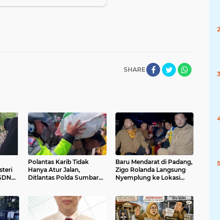
SHARE
Polantas Karib Tidak
Baru Mendarat di Padang,
steri
Hanya Atur Jalan,
Zigo Rolanda Langsung
 SDN
Ditlantas Polda Sumbar
Nyemplung ke Lokasi
Hadir Menyentuh Denyut
Banjir Dampingi Fadly
ot
Ekonomi Rakyat
Amran Evakuasi Warga