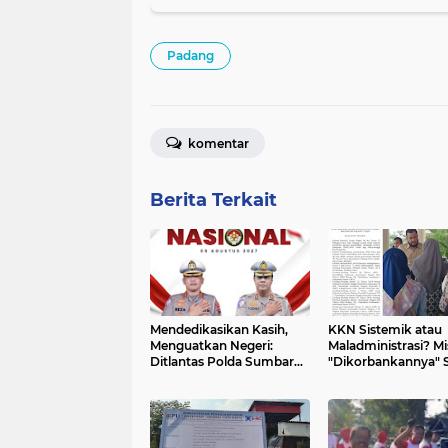
Lingkungan Boleh Dilakukan
Padang
komentar
Berita Terkait
Mendedikasikan Kasih,
KKN Sistemik atau
Menguatkan Negeri:
Maladministrasi? Mi
Ditlantas Polda Sumbar
"Dikorbankannya"
Apresiasi Peran Dharma
26 ATT Menguji
Wanita sebagai Pilar
Transparansi Pemk
Pengabdian
Padang