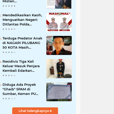
Misteri
"Dikorbankannya" SDN
26 ATT Menguji
Transparansi Pemkot
Mendedikasikan Kasih,
Padang
Menguatkan Negeri:
Ditlantas Polda
Sumbar Apresiasi
Peran Dharma Wanita
sebagai Pilar
Terduga Predator Anak
Pengabdian
di NAGARI PILUBANG
50 KOTA Masih
Berkeliaran
Residivis Tiga Kali
Keluar Masuk Penjara
Kembali Edarkan
Sabu, Polresta
Bukittinggi Sita 62
Paket Siap Edar
Diduga Ada Proyek
"Ghaib" SPAM di
Sumbar, Kemen PU
dan Hutama Karya
Disorot
Lihat Selengkapnya