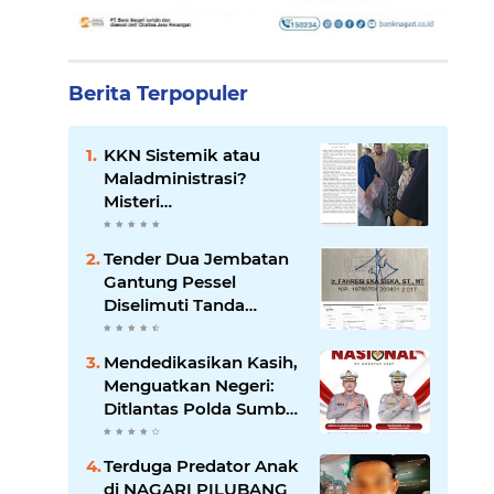
Berita Terpopuler
KKN Sistemik atau
Maladministrasi?
Misteri
"Dikorbankannya" SDN
26 ATT Menguji
Tender Dua Jembatan
Transparansi Pemkot
Gantung Pessel
Padang
Diselimuti Tanda
Tanya, Gangguan
Sistem atau Permainan
Mendedikasikan Kasih,
di Balik Layar?
Menguatkan Negeri:
Ditlantas Polda Sumbar
Apresiasi Peran
Dharma Wanita
Terduga Predator Anak
sebagai Pilar
di NAGARI PILUBANG