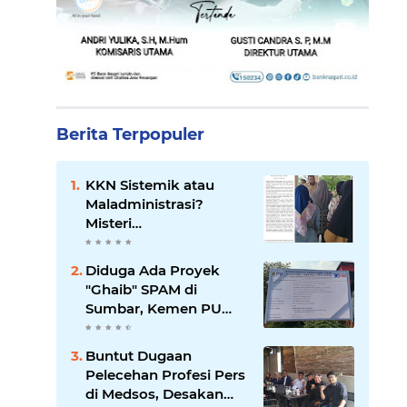
Berita Terpopuler
KKN Sistemik atau
Maladministrasi?
Misteri
"Dikorbankannya" SDN
26 ATT Menguji
Diduga Ada Proyek
Transparansi Pemkot
"Ghaib" SPAM di
Padang
Sumbar, Kemen PU
dan Hutama Karya
Disorot
Buntut Dugaan
Pelecehan Profesi Pers
di Medsos, Desakan