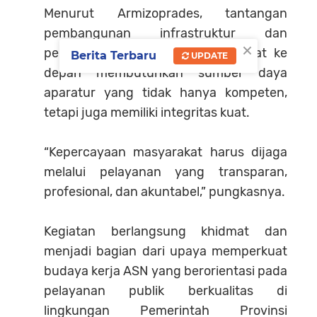
Menurut Armizoprades, tantangan
pembangunan infrastruktur dan
×
penataan ruang di Sumatera Barat ke
Berita Terbaru
UPDATE
depan membutuhkan sumber daya
aparatur yang tidak hanya kompeten,
tetapi juga memiliki integritas kuat.
“Kepercayaan masyarakat harus dijaga
melalui pelayanan yang transparan,
profesional, dan akuntabel,” pungkasnya.
Kegiatan berlangsung khidmat dan
menjadi bagian dari upaya memperkuat
budaya kerja ASN yang berorientasi pada
pelayanan publik berkualitas di
lingkungan Pemerintah Provinsi