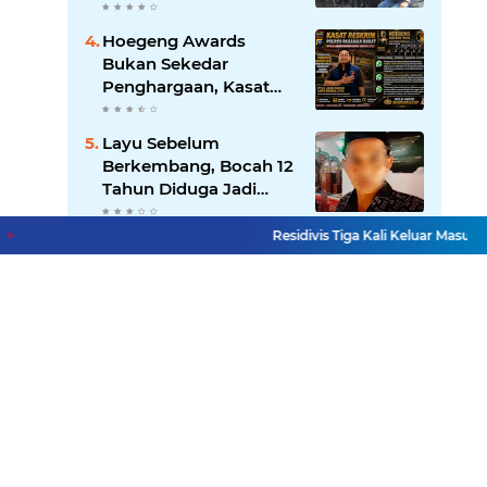
Copot Kasatpol PP
Payakumbuh Menguat
Hoegeng Awards
Bukan Sekedar
Penghargaan, Kasat
Reskrim Pasbar:
Integritas Harga Mati
Layu Sebelum
Penegakan Hukum
Berkembang, Bocah 12
Tahun Diduga Jadi
Korban Pelecehan
Seksual Berulang
Residivis Tiga Kali Keluar Masuk Pen
Lihat Selengkapnya
Facebook
Instagram
Pinterest
Twitter
YouTube
Redaksi
UU Pers
Pedoman Media Siber
Sitemap
Copyright ©
2026 Mitra Rakyat