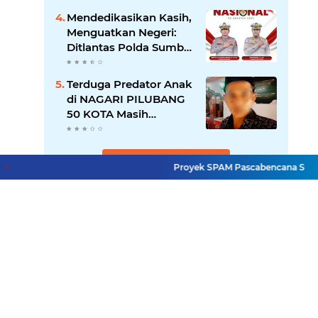
26 ATT Menguji
Mendedikasikan Kasih,
Transparansi Pemkot
Menguatkan Negeri:
Padang
Ditlantas Polda Sumbar
Apresiasi Peran
Dharma Wanita
Terduga Predator Anak
sebagai Pilar
di NAGARI PILUBANG
Pengabdian
50 KOTA Masih
Berkeliaran
Lihat Selengkapnya
Proyek SPAM Pascabencana Sumbar Dis
Facebook
Instagram
Pinterest
Twitter
YouTube
Redaksi
UU Pers
Pedoman Media Siber
Sitemap
Copyright ©
2026 Mitra Rakyat