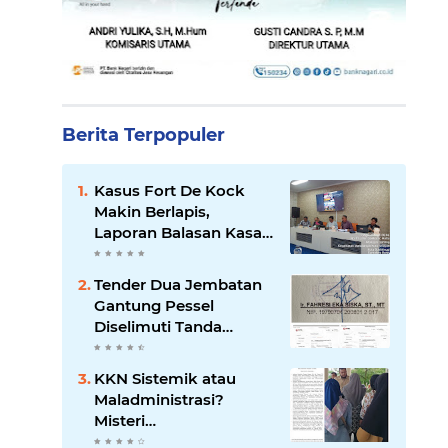
Berita Terpopuler
Kasus Fort De Kock
Makin Berlapis,
Laporan Balasan Kasat
Pol PP Disorot: Upaya
Penegakan Hukum
Tender Dua Jembatan
atau Pengalihan Isu?
Gantung Pessel
Diselimuti Tanda
Tanya, Gangguan
Sistem atau Permainan
KKN Sistemik atau
di Balik Layar?
Maladministrasi?
Misteri
"Dikorbankannya" SDN