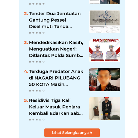
"Dikorbankannya" SDN
26 ATT Menguji
Tender Dua Jembatan
Transparansi Pemkot
Gantung Pessel
Padang
Diselimuti Tanda
Tanya, Gangguan
Sistem atau Permainan
Mendedikasikan Kasih,
di Balik Layar?
Menguatkan Negeri:
Ditlantas Polda Sumbar
Apresiasi Peran
Dharma Wanita
Terduga Predator Anak
sebagai Pilar
di NAGARI PILUBANG
Pengabdian
50 KOTA Masih
Berkeliaran
Residivis Tiga Kali
Keluar Masuk Penjara
Kembali Edarkan Sabu,
Polresta Bukittinggi
Sita 62 Paket Siap Edar
Lihat Selengkapnya