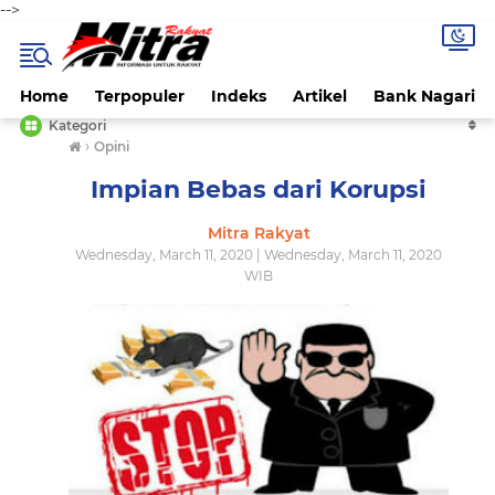
-->
Home
Terpopuler
Indeks
Artikel
Bank Nagari
Kategori
›
Opini
Impian Bebas dari Korupsi
Mitra Rakyat
Wednesday, March 11, 2020 | Wednesday, March 11, 2020
WIB