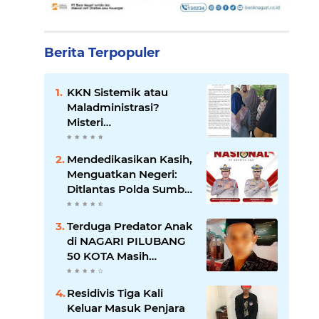
Berita Terpopuler
KKN Sistemik atau
Maladministrasi?
Misteri
"Dikorbankannya" SDN
26 ATT Menguji
Mendedikasikan Kasih,
Transparansi Pemkot
Menguatkan Negeri:
Padang
Ditlantas Polda Sumbar
Apresiasi Peran
Dharma Wanita
Terduga Predator Anak
sebagai Pilar
di NAGARI PILUBANG
Pengabdian
50 KOTA Masih
Berkeliaran
Residivis Tiga Kali
Keluar Masuk Penjara