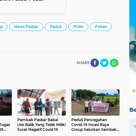
ng
News Pasbar
Peduli
Polisi
Polres
SHARE
Be
Pemkab Pasbar Bakal
Peduli Pencegahan
Tugas
Usir Balik Yang Tidak Miliki
Covid-19 Incasi Raya
19
Surat Negatif Covid 19
Group Salurkan Sembako
ng
Dan APD