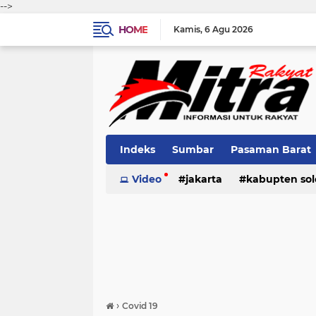
-->
HOME
Kamis
6 Agu 2026
Indeks
Sumbar
Pasaman Barat
Pariaman
Video
jakarta
Kota Solok
kabupten sol
Bank Naga
pariaman
pasaman
pasama
›
Covid 19