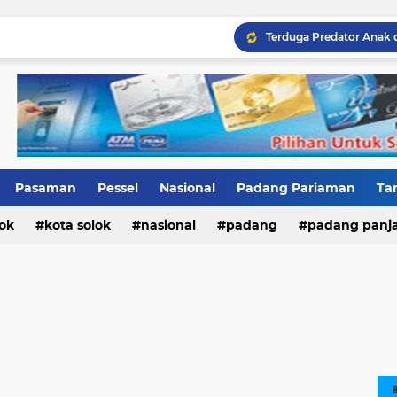
Terduga Predator Anak 
Pasaman
Pessel
Nasional
Padang Pariaman
Ta
ok
ri
Kab.Solok
kota solok
nasional
padang
padang panj
n barat
pesisir selatan
sumatera barat