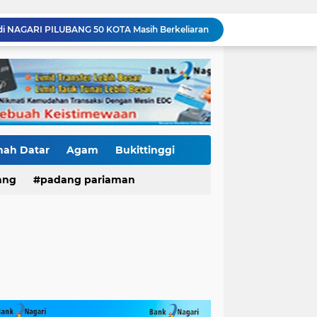
di NAGARI PILUBANG 50 KOTA Masih Berkeliaran
Mendedikasikan Kasih, Menguatkan Negeri: Ditlantas Polda Sumbar Apresiasi Peran Dharma Wanita sebagai Pilar Pengabdian
KKN Sistemik atau Maladministrasi? Misteri "Dikorbankannya" SDN 26 ATT Menguji Transparansi Pemkot Padang
Polantas Karib Tidak Hanya Atur Jalan, Ditlantas Polda Sumbar Hadir Menyentuh Denyut Ekonomi Rakyat
Baru Mendarat di Padang, Zigo Rolanda Langsung Nyemplung ke Lokasi Banjir Dampingi Fadly Amran Evakuasi Warga
Diduga Ada Proyek "Ghaib" SPAM di Sumbar, Kemen PU dan Hutama Karya Disorot
Mutasi Pejabat Polres Pasaman Barat Bergulir, Kapolres Tekankan Adaptasi Cepat dan Penguatan Pelayanan Publik
Hoegeng Awards Bukan Sekedar Penghargaan, Kasat Reskrim Pasbar: Integritas Harga Mati Penegakan Hukum
nah Datar
Agam
Bukittinggi
Jaga Stamina, Perkuat Soliditas! Dirlantas Polda Sumbar Genjot Pembinaan Personel Demi Pelayanan yang Lebih Responsif
ang
padang pariaman
Residivis Tiga Kali Keluar Masuk Penjara Kembali Edarkan Sabu, Polresta Bukittinggi Sita 62 Paket Siap Edar