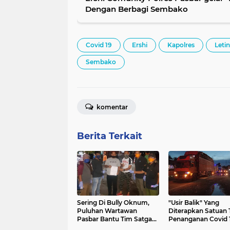
Dengan Berbagi Sembako
Covid 19
Ershi
Kapolres
Leti
Sembako
komentar
Berita Terkait
Sering Di Bully Oknum,
"Usir Balik" Yang
Puluhan Wartawan
Diterapkan Satuan 
Pasbar Bantu Tim Satgas
Penanganan Covid 
Jaga Perbatasan
Pasbar Bukan Omo