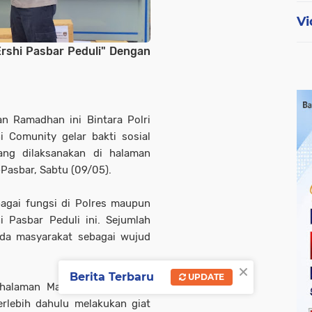
Vi
Ershi Pasbar Peduli" Dengan
an Ramadhan ini Bintara Polri
 Comunity gelar bakti sosial
ang dilaksanakan di halaman
-Pasbar, Sabtu (09/05).
bagai fungsi di Polres maupun
 Pasbar Peduli ini. Sejumlah
da masyarakat sebagai wujud
×
Berita Terbaru
UPDATE
halaman Mapolres Pasbar ini
erlebih dahulu melakukan giat