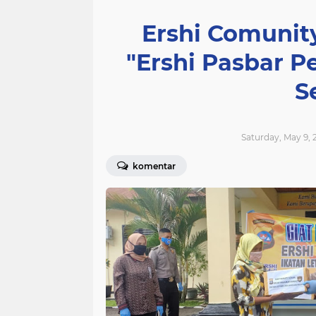
Ershi Comunity
"Ershi Pasbar P
S
Saturday, May 9, 
komentar