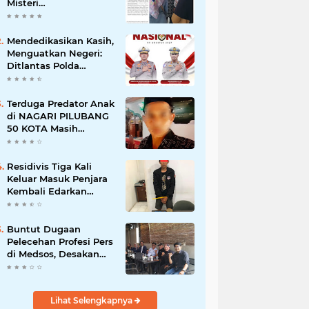
Misteri
"Dikorbankannya" SDN
26 ATT Menguji
Transparansi Pemkot
Mendedikasikan Kasih,
Padang
Menguatkan Negeri:
Ditlantas Polda
Sumbar Apresiasi
Peran Dharma Wanita
sebagai Pilar
Terduga Predator Anak
Pengabdian
di NAGARI PILUBANG
50 KOTA Masih
Berkeliaran
Residivis Tiga Kali
Keluar Masuk Penjara
Kembali Edarkan
Sabu, Polresta
Bukittinggi Sita 62
Paket Siap Edar
Buntut Dugaan
Pelecehan Profesi Pers
di Medsos, Desakan
Copot Kasatpol PP
Payakumbuh Menguat
Lihat Selengkapnya