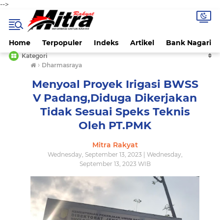
-->
Home
Terpopuler
Indeks
Artikel
Bank Nagari
Kategori
›
Dharmasraya
Menyoal Proyek Irigasi BWSS
V Padang,Diduga Dikerjakan
Tidak Sesuai Speks Teknis
Oleh PT.PMK
Mitra Rakyat
Wednesday, September 13, 2023 | Wednesday,
September 13, 2023 WIB