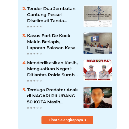
26 ATT Menguji
Tender Dua Jembatan
Transparansi Pemkot
Gantung Pessel
Padang
Diselimuti Tanda
Tanya, Gangguan
Sistem atau Permainan
Kasus Fort De Kock
di Balik Layar?
Makin Berlapis,
Laporan Balasan Kasat
Pol PP Disorot: Upaya
Penegakan Hukum
Mendedikasikan Kasih,
atau Pengalihan Isu?
Menguatkan Negeri:
Ditlantas Polda Sumbar
Apresiasi Peran
Dharma Wanita
Terduga Predator Anak
sebagai Pilar
di NAGARI PILUBANG
Pengabdian
50 KOTA Masih
Berkeliaran
Lihat Selengkapnya