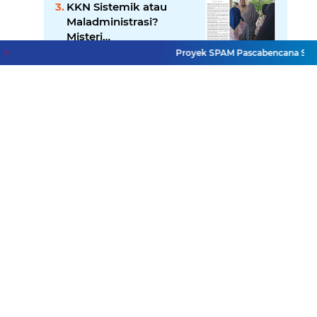
KKN Sistemik atau
di Balik Layar?
Maladministrasi?
Misteri
"Dikorbankannya" SDN
Proyek SPAM Pascabencana Sumbar Diso
26 ATT Menguji
Mendedikasikan Kasih,
Transparansi Pemkot
Menguatkan Negeri:
Padang
Ditlantas Polda Sumbar
Apresiasi Peran
Dharma Wanita
Terduga Predator Anak
sebagai Pilar
di NAGARI PILUBANG
Pengabdian
50 KOTA Masih
Berkeliaran
Lihat Selengkapnya