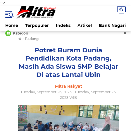
-->
Home
Terpopuler
Indeks
Artikel
Bank Nagari
Kategori
›
Padang
Potret Buram Dunia
Pendidikan Kota Padang,
Masih Ada Siswa SMP Belajar
Di atas Lantai Ubin
Mitra Rakyat
Tuesday, September 26, 2023 | Tuesday, September 26,
2023 WIB