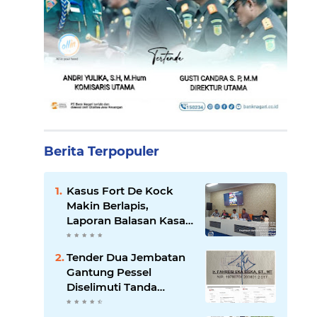
Berita Terpopuler
Kasus Fort De Kock
Makin Berlapis,
Laporan Balasan Kasat
Pol PP Disorot: Upaya
Penegakan Hukum
Tender Dua Jembatan
atau Pengalihan Isu?
Gantung Pessel
Diselimuti Tanda
Tanya, Gangguan
Sistem atau Permainan