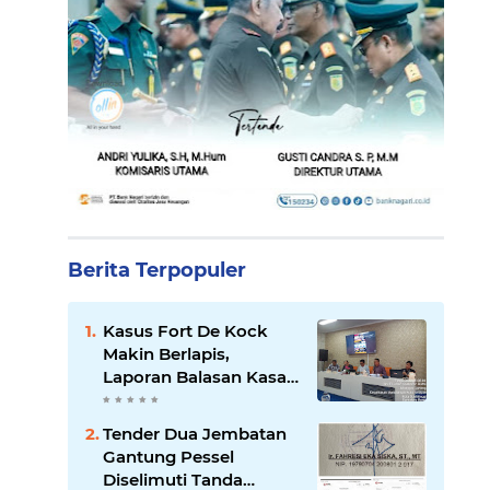
Berita Terpopuler
Kasus Fort De Kock
Makin Berlapis,
Laporan Balasan Kasat
Pol PP Disorot: Upaya
Penegakan Hukum
Tender Dua Jembatan
atau Pengalihan Isu?
Gantung Pessel
Diselimuti Tanda