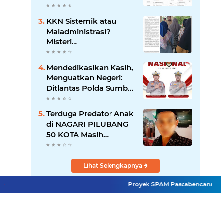
Tanya, Gangguan
Sistem atau Permainan
KKN Sistemik atau
di Balik Layar?
Maladministrasi?
Misteri
"Dikorbankannya" SDN
26 ATT Menguji
Mendedikasikan Kasih,
Transparansi Pemkot
Menguatkan Negeri:
Padang
Ditlantas Polda Sumbar
Apresiasi Peran
Dharma Wanita
Terduga Predator Anak
sebagai Pilar
di NAGARI PILUBANG
Pengabdian
50 KOTA Masih
Berkeliaran
Lihat Selengkapnya
Proyek SPAM Pascabencana Sumbar D