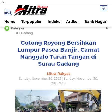
-->
Home
Terpopuler
Indeks
Artikel
Bank Nagari
Kategori
›
Padang
Gotong Royong Bersihkan
Lumpur Pasca Banjir, Camat
Nanggalo Turun Tangan di
Surau Gadang
Mitra Rakyat
Sunday, November 30, 2025 | Sunday, November 30,
2025 WIB