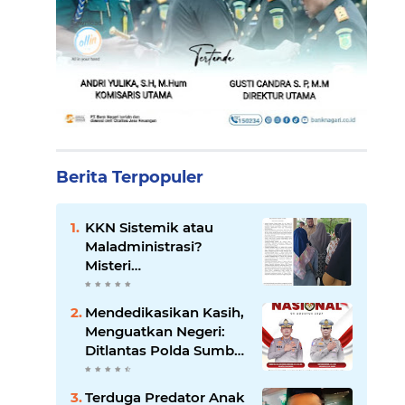
Berita Terpopuler
KKN Sistemik atau
Maladministrasi?
Misteri
"Dikorbankannya" SDN
26 ATT Menguji
Mendedikasikan Kasih,
Transparansi Pemkot
Menguatkan Negeri:
Padang
Ditlantas Polda Sumbar
Apresiasi Peran
Dharma Wanita
Terduga Predator Anak