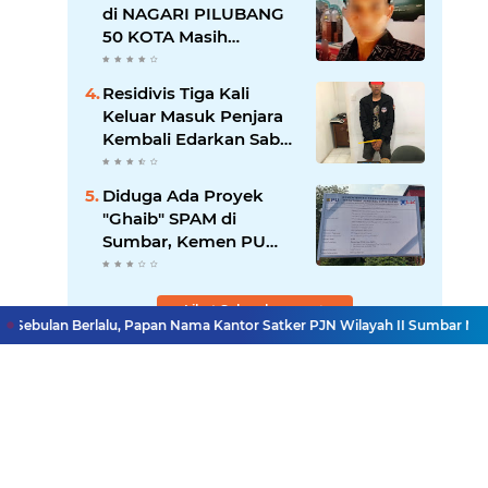
sebagai Pilar
di NAGARI PILUBANG
Pengabdian
50 KOTA Masih
Berkeliaran
Residivis Tiga Kali
Keluar Masuk Penjara
Kembali Edarkan Sabu,
Polresta Bukittinggi
Sita 62 Paket Siap Edar
Diduga Ada Proyek
"Ghaib" SPAM di
Sumbar, Kemen PU
dan Hutama Karya
Disorot
Lihat Selengkapnya
bulan Berlalu, Papan Nama Kantor Satker PJN Wilayah II Sumbar Masih T
Facebook
Instagram
Pinterest
Twitter
YouTube