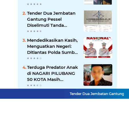
"Dikorbankannya" SDN
26 ATT Menguji
Tender Dua Jembatan
Transparansi Pemkot
Gantung Pessel
Padang
Diselimuti Tanda
Tanya, Gangguan
Sistem atau Permainan
Mendedikasikan Kasih,
di Balik Layar?
Menguatkan Negeri:
Ditlantas Polda Sumbar
Apresiasi Peran
Dharma Wanita
Terduga Predator Anak
sebagai Pilar
di NAGARI PILUBANG
Pengabdian
50 KOTA Masih
Berkeliaran
Residivis Tiga Kali
Tender Dua Jembatan Gantung Pessel 
Keluar Masuk Penjara
Kembali Edarkan Sabu,
Polresta Bukittinggi
Sita 62 Paket Siap Edar
Lihat Selengkapnya