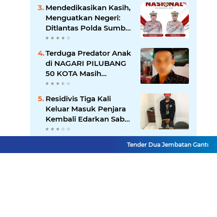
Sistem atau Permainan
Mendedikasikan Kasih,
di Balik Layar?
Menguatkan Negeri:
Ditlantas Polda Sumbar
Apresiasi Peran
Dharma Wanita
Terduga Predator Anak
sebagai Pilar
di NAGARI PILUBANG
Pengabdian
50 KOTA Masih
Berkeliaran
Residivis Tiga Kali
Keluar Masuk Penjara
Kembali Edarkan Sabu,
Polresta Bukittinggi
Sita 62 Paket Siap Edar
Tender Dua Jembatan Gantung Pess
Lihat Selengkapnya