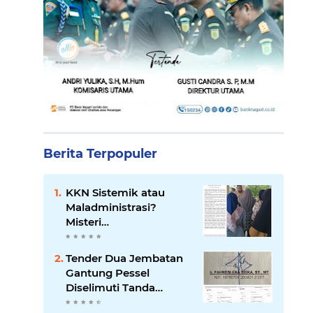
Berita Terpopuler
KKN Sistemik atau
Maladministrasi?
Misteri
"Dikorbankannya" SDN
26 ATT Menguji
Tender Dua Jembatan
Transparansi Pemkot
Gantung Pessel
Padang
Diselimuti Tanda
Tanya, Gangguan