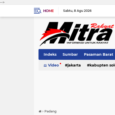
-->
HOME
Sabtu
8 Agu 2026
Indeks
Sumbar
Pasaman Barat
Pariaman
Video
jakarta
Kota Solok
kabupten sol
Bank Naga
pariaman
pasaman
pasama
›
Padang