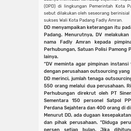
(OPD) di lingkungan Pemerintah Kota Pa
sebut dilakukan oleh seseorang berinisia
sukses Wali Kota Padang Fadly Amran.
DD menyampaikan keterangan itu pada
Padang. Menurutnya, DV melakuka
nama Fadly Amran kepada pimpinan
Perhubungan, Satuan Polisi Pamong P
lainya.
“DV meminta agar pimpinan instansi
dengan perusahaan outsourcing yang i
DD merinci, jumlah tenaga outsourci
550 orang melalui dua perusahaan. R
Perhubungan direkrut oleh PT Siner
Sementara 150 personel Satpol PP 
Perdana Sejahtera dan 400 orang di di
Menurut DD, ada dugaan kesepakata
dan pihak perusahaan. “Diduga peru
persen setiap bulan. Jika dihitun