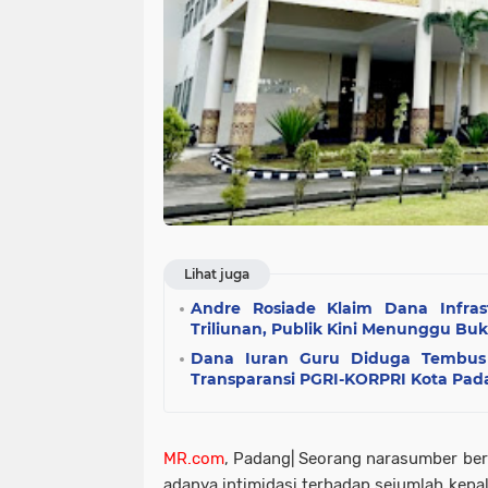
Lihat juga
Andre Rosiade Klaim Dana Infra
Triliunan, Publik Kini Menunggu Buk
Dana Iuran Guru Diduga Tembus R
Transparansi PGRI-KORPRI Kota Pada
MR.com
, Padang| Seorang narasumber be
adanya intimidasi terhadap sejumlah kepa