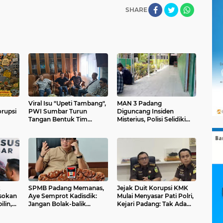
SHARE
Viral Isu "Upeti Tambang",
MAN 3 Padang
rupsi
PWI Sumbar Turun
Diguncang Insiden
Tangan Bentuk Tim
Misterius, Polisi Selidiki
Pencari Fakta, Plt Ketua
Dugaan Teror Bom di
PWI Paliko Siapkan
Tengah Simpang Siur
Langkah Hukum
Informasi
k
SPMB Padang Memanas,
Jejak Duit Korupsi KMK
sokan
Aye Semprot Kadisdik:
Mulai Menyasar Pati Polri,
lin,
Jangan Bolak-balik
Kejari Padang: Tak Ada
asuk
Pertanyaan, Cari Solusi
yang Kebal Hukum
Anak Miskin yang Tak