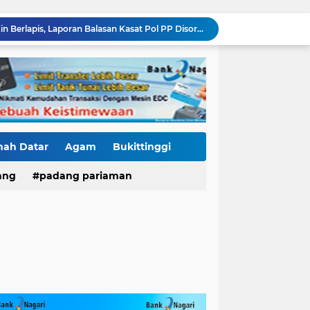
Kasus Fort De Kock Makin Berlapis, Laporan Balasan Kasat Pol PP Disorot: Upaya Penegakan Hukum atau Pengalihan Isu?
Tender Dua Jembatan Gantung Pessel Diselimuti Tanda Tanya, Gangguan Sistem atau Permainan di Balik Layar?
Sebulan Berlalu, Papan Nama Kantor Satker PJN Wilayah II Sumbar Masih Tak Terpasang
Pawai Telong-Telong: Ketika Jejak Perjuangan Bergeser Menjadi Panggung Perayaan
Residivis Tiga Kali Keluar Masuk Penjara Kembali Edarkan Sabu, Polresta Bukittinggi Sita 62 Paket Siap Edar
di NAGARI PILUBANG 50 KOTA Masih Berkeliaran
Mendedikasikan Kasih, Menguatkan Negeri: Ditlantas Polda Sumbar Apresiasi Peran Dharma Wanita sebagai Pilar Pengabdian
KKN Sistemik atau Maladministrasi? Misteri "Dikorbankannya" SDN 26 ATT Menguji Transparansi Pemkot Padang
nah Datar
Agam
Bukittinggi
Polantas Karib Tidak Hanya Atur Jalan, Ditlantas Polda Sumbar Hadir Menyentuh Denyut Ekonomi Rakyat
ang
padang pariaman
Proyek SPAM Pascabencana Sumbar Disorot: Galian Dangkal, Batu di Sekitar Pipa hingga Nilai Kontrak Tak Terbuka