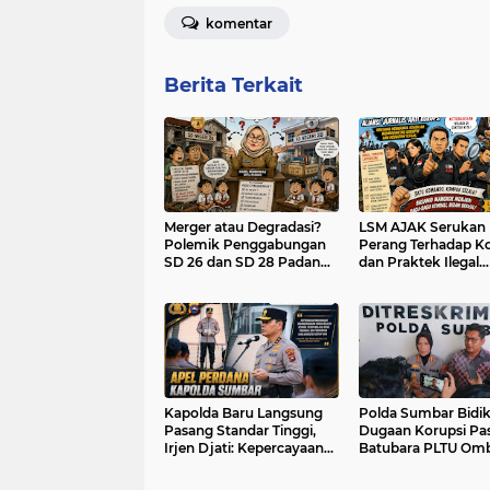
komentar
Berita Terkait
Merger atau Degradasi?
LSM AJAK Serukan
Polemik Penggabungan
Perang Terhadap Ko
SD 26 dan SD 28 Padang
dan Praktek Ilegal
Memantik Pertanyaan
Lainnya
soal Transparansi
Kapolda Baru Langsung
Polda Sumbar Bidi
Pasang Standar Tinggi,
Dugaan Korupsi Pa
Irjen Djati: Kepercayaan
Batubara PLTU Ombi
Publik Harus Dijawab
Tiga Perusahaan M
dengan Kerja Nyata
Radar Penyidik