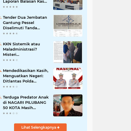
Laporan Balasan Kasat
Pol PP Disorot: Upaya
Penegakan Hukum
atau Pengalihan Isu?
Tender Dua Jembatan
Gantung Pessel
Diselimuti Tanda
Tanya, Gangguan
Sistem atau
Permainan di Balik
KKN Sistemik atau
Layar?
Maladministrasi?
Misteri
"Dikorbankannya" SDN
26 ATT Menguji
Transparansi Pemkot
Mendedikasikan Kasih,
Padang
Menguatkan Negeri:
Ditlantas Polda
Sumbar Apresiasi
Peran Dharma Wanita
sebagai Pilar
Terduga Predator Anak
Pengabdian
di NAGARI PILUBANG
50 KOTA Masih
Berkeliaran
Lihat Selengkapnya