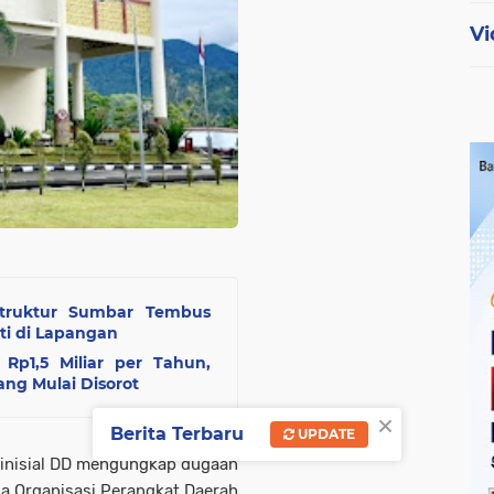
Vi
struktur Sumbar Tembus
ti di Lapangan
p1,5 Miliar per Tahun,
ng Mulai Disorot
×
Berita Terbaru
UPDATE
rinisial DD mengungkap dugaan
la Organisasi Perangkat Daerah