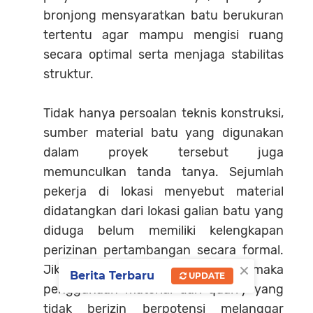
bronjong mensyaratkan batu berukuran
tertentu agar mampu mengisi ruang
secara optimal serta menjaga stabilitas
struktur.
Tidak hanya persoalan teknis konstruksi,
sumber material batu yang digunakan
dalam proyek tersebut juga
memunculkan tanda tanya. Sejumlah
pekerja di lokasi menyebut material
didatangkan dari lokasi galian batu yang
diduga belum memiliki kelengkapan
perizinan pertambangan secara formal.
×
Jika dugaan tersebut benar, maka
Berita Terbaru
UPDATE
penggunaan material dari quarry yang
tidak berizin berpotensi melanggar