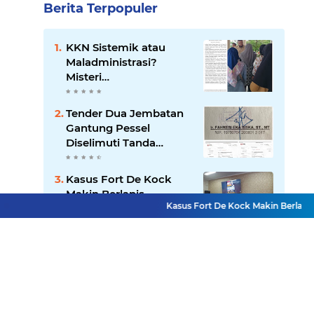
Berita Terpopuler
KKN Sistemik atau
Maladministrasi?
Misteri
"Dikorbankannya" SDN
26 ATT Menguji
Tender Dua Jembatan
Transparansi Pemkot
Gantung Pessel
Padang
Diselimuti Tanda
Tanya, Gangguan
Sistem atau Permainan
Kasus Fort De Kock
di Balik Layar?
Makin Berlapis,
Kasus Fort De Kock Makin Berlapis, Lap
Laporan Balasan Kasat
Pol PP Disorot: Upaya
Penegakan Hukum
Mendedikasikan Kasih,
atau Pengalihan Isu?
Menguatkan Negeri:
Ditlantas Polda Sumbar
Apresiasi Peran
Dharma Wanita
Terduga Predator Anak