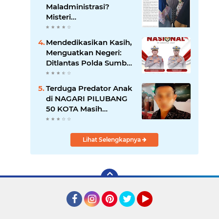
di Balik Layar?
Maladministrasi?
Misteri
"Dikorbankannya" SDN
26 ATT Menguji
Mendedikasikan Kasih,
Transparansi Pemkot
Menguatkan Negeri:
Padang
Ditlantas Polda Sumbar
Apresiasi Peran
Dharma Wanita
Terduga Predator Anak
sebagai Pilar
di NAGARI PILUBANG
Pengabdian
50 KOTA Masih
Berkeliaran
Lihat Selengkapnya
Facebook
Instagram
Pinterest
Twitter
YouTube