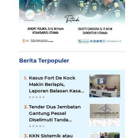
Berita Terpopuler
Kasus Fort De Kock
Makin Berlapis,
Laporan Balasan Kasat
Pol PP Disorot: Upaya
Penegakan Hukum
Tender Dua Jembatan
atau Pengalihan Isu?
Gantung Pessel
Diselimuti Tanda
Tanya, Gangguan
Sistem atau Permainan
KKN Sistemik atau