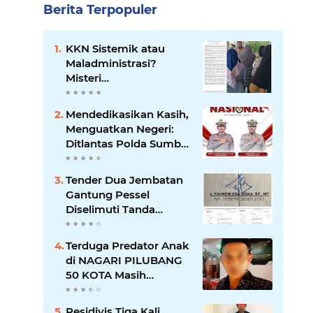
Berita Terpopuler
KKN Sistemik atau
Maladministrasi?
Misteri
"Dikorbankannya" SDN
26 ATT Menguji
Mendedikasikan Kasih,
Transparansi Pemkot
Menguatkan Negeri:
Padang
Ditlantas Polda Sumbar
Apresiasi Peran
Dharma Wanita
Tender Dua Jembatan
sebagai Pilar
Gantung Pessel
Pengabdian
Diselimuti Tanda
Tanya, Gangguan
Sistem atau Permainan
Terduga Predator Anak
di Balik Layar?
di NAGARI PILUBANG
50 KOTA Masih
Berkeliaran
Residivis Tiga Kali