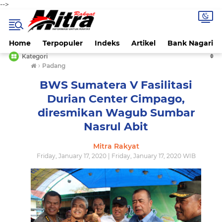
-->
Home
Terpopuler
Indeks
Artikel
Bank Nagari
Kategori
›
Padang
BWS Sumatera V Fasilitasi
Durian Center Cimpago,
diresmikan Wagub Sumbar
Nasrul Abit
Mitra Rakyat
Friday, January 17, 2020 | Friday, January 17, 2020 WIB