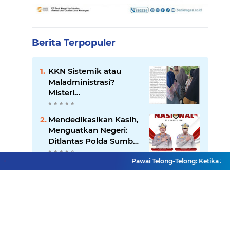
Berita Terpopuler
KKN Sistemik atau
Maladministrasi?
Misteri
"Dikorbankannya" SDN
26 ATT Menguji
Mendedikasikan Kasih,
Transparansi Pemkot
Menguatkan Negeri:
Padang
Ditlantas Polda Sumbar
Apresiasi Peran
Pawai Telong-Telong: Ketika Jejak
Dharma Wanita
Terduga Predator Anak
sebagai Pilar
di NAGARI PILUBANG
Pengabdian
50 KOTA Masih
Berkeliaran
Residivis Tiga Kali
Keluar Masuk Penjara