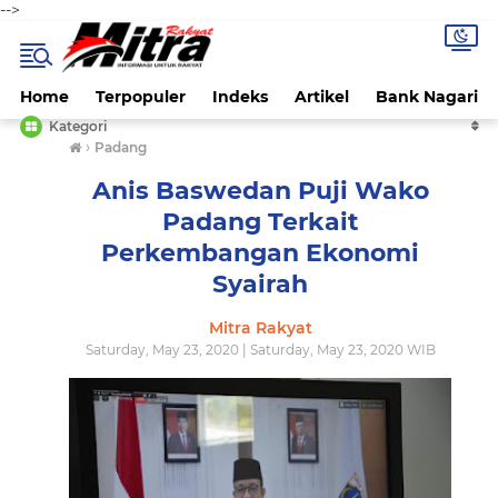
-->
Home
Terpopuler
Indeks
Artikel
Bank Nagari
Kategori
›
Padang
Anis Baswedan Puji Wako
Padang Terkait
Perkembangan Ekonomi
Syairah
Mitra Rakyat
Saturday, May 23, 2020 | Saturday, May 23, 2020 WIB