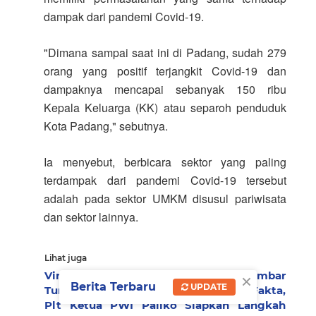
dampak dari pandemi Covid-19.
"Dimana sampai saat ini di Padang, sudah 279
orang yang positif terjangkit Covid-19 dan
dampaknya mencapai sebanyak 150 ribu
Kepala Keluarga (KK) atau separoh penduduk
Kota Padang," sebutnya.
Ia menyebut, berbicara sektor yang paling
terdampak dari pandemi Covid-19 tersebut
adalah pada sektor UMKM disusul pariwisata
dan sektor lainnya.
Lihat juga
×
Viral Isu "Upeti Tambang", PWI Sumbar
Berita Terbaru
UPDATE
Turun Tangan Bentuk Tim Pencari Fakta,
Plt Ketua PWI Paliko Siapkan Langkah