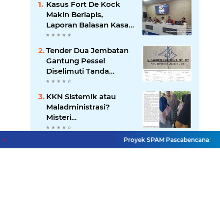
Kasus Fort De Kock
Makin Berlapis,
Laporan Balasan Kasat
Pol PP Disorot: Upaya
Penegakan Hukum
Tender Dua Jembatan
atau Pengalihan Isu?
Gantung Pessel
Diselimuti Tanda
Tanya, Gangguan
Sistem atau Permainan
KKN Sistemik atau
di Balik Layar?
Maladministrasi?
Misteri
"Dikorbankannya" SDN
26 ATT Menguji
Proyek SPAM Pascabencana Sumbar Di
Mendedikasikan Kasih,
Transparansi Pemkot
Menguatkan Negeri:
Padang
Ditlantas Polda Sumbar
Apresiasi Peran
Dharma Wanita
Terduga Predator Anak
sebagai Pilar
di NAGARI PILUBANG
Pengabdian
50 KOTA Masih
Berkeliaran