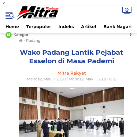
-->
Home
Terpopuler
Indeks
Artikel
Bank Nagari
Kategori
›
Padang
Wako Padang Lantik Pejabat
Esselon di Masa Pademi
Mitra Rakyat
Monday, May 11, 2020 | Monday, May 11, 2020 WIB