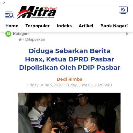
-->
Home
Terpopuler
Indeks
Artikel
Bank Nagari
Kategori
›
Dilaporkan
Diduga Sebarkan Berita
Hoax, Ketua DPRD Pasbar
Dipolisikan Oleh PDIP Pasbar
Dedi Rimba
Friday, June 5, 2020 | Friday, June 05, 2020 WIB