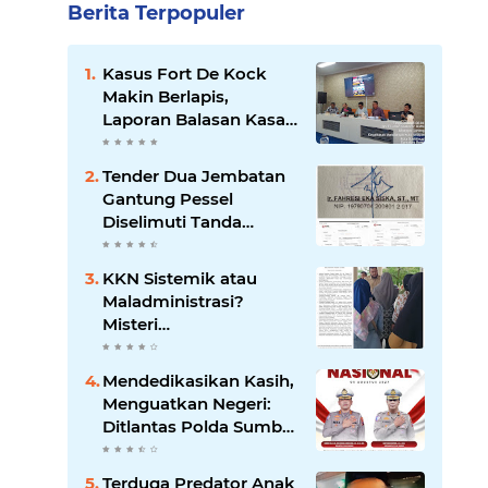
Berita Terpopuler
Kasus Fort De Kock
Makin Berlapis,
Laporan Balasan Kasat
Pol PP Disorot: Upaya
Penegakan Hukum
Tender Dua Jembatan
atau Pengalihan Isu?
Gantung Pessel
Diselimuti Tanda
Tanya, Gangguan
Sistem atau Permainan
KKN Sistemik atau
di Balik Layar?
Maladministrasi?
Misteri
"Dikorbankannya" SDN
26 ATT Menguji
Mendedikasikan Kasih,
Transparansi Pemkot
Menguatkan Negeri:
Padang
Ditlantas Polda Sumbar
Apresiasi Peran
Dharma Wanita
Terduga Predator Anak