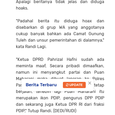
Apalagi beritanya tidak jelas dan diduga
hoaks.
"Padahal berita itu diduga hoax dan
disebarkan di grup WA yang anggotanya
cukup banyak bahkan ada Camat Gunung
Tuleh dan unsur pemerintahan di dalamnya,"
kata Randi Lagi.
"Ketua DPRD Pahrizal Hafni sudah ada
meminta maaf, Secara pribadi dimaafkan,
namun ini menyangkut partai dan Puan
Maharani maka dibuat laporan ke Polres
×
Berita Terbaru
Pasaman Barat agar proses hukumnya tetap
UPDATE
berjalan, terlebih lagi Puan Maharani itu
merupakan ikon PDIP, pengurus DPP PDIP
dan sekarang juga Ketua DPR RI dari fraksi
PDIP," Tutup Randi. (DEDI/RUDI)