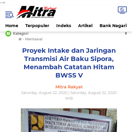
-->
Home
Terpopuler
Indeks
Artikel
Bank Nagari
Kategori
›
Mentawai
Proyek Intake dan Jaringan
Transmisi Air Baku Sipora,
Menambah Catatan Hitam
BWSS V
Mitra Rakyat
Saturday, August 22, 2020 | Saturday, August 22, 2020
WIB