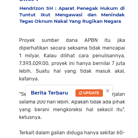
Hendrizon SH : Aparat Penegak Hukum di
Tuntut Ikut Mengawasi dan Menindak
Tegas Oknum Nakal Yang Rugikan Negara
Proyek sumber dana APBN itu jika
diperhatikan secara seksama tidak mencapai
1 milyar. Kalau dilihat cara penulisannya,
7.393.029.00, proyek ini hanya bernilai 7 juta
lebih. Suatu hal yang tidak masuk akal,
katanya.
×
Berita Terbaru
UPDATE
"Sementara proyek tersebut sudah berjalan
selama 200 hari lebih. Apakah tidak ada pihak
yang berani mengkoreksi hal sekecil itu",
ketusnya.
Terkait dalam galian diduga hanya sekitar 60-