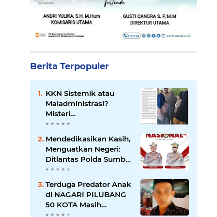
Berita Terpopuler
KKN Sistemik atau
Maladministrasi?
Misteri
"Dikorbankannya" SDN
26 ATT Menguji
Mendedikasikan Kasih,
Transparansi Pemkot
Menguatkan Negeri:
Padang
Ditlantas Polda Sumbar
Apresiasi Peran
Dharma Wanita
Terduga Predator Anak
sebagai Pilar
di NAGARI PILUBANG
Pengabdian
50 KOTA Masih
Berkeliaran