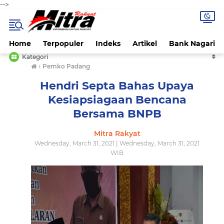
-->
Home
Terpopuler
Indeks
Artikel
Bank Nagari
Kategori
›
Pemko Padang
Hendri Septa Bahas Upaya
Kesiapsiagaan Bencana
Bersama BNPB
Mitra Rakyat
Wednesday, March 31, 2021 | Wednesday, March 31, 2021
WIB