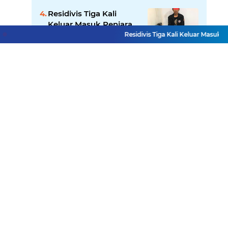
Residivis Tiga Kali
Keluar Masuk Penjara
Kembali Edarkan Sabu,
Residivis Tiga Kali Keluar Masuk Penj
Polresta Bukittinggi
Sita 62 Paket Siap Edar
Diduga Ada Proyek
"Ghaib" SPAM di
Sumbar, Kemen PU
dan Hutama Karya
Disorot
Lihat Selengkapnya
Facebook
Instagram
Pinterest
Twitter
YouTube
Redaksi
UU Pers
Pedoman Media Siber
Sitemap
Copyright ©
2026 Mitra Rakyat