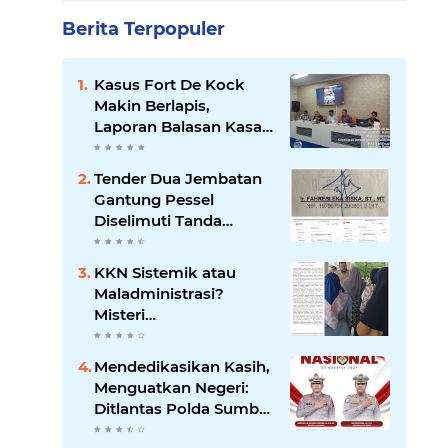
Berita Terpopuler
Kasus Fort De Kock
Makin Berlapis,
Laporan Balasan Kasat
Pol PP Disorot: Upaya
Penegakan Hukum
Tender Dua Jembatan
atau Pengalihan Isu?
Gantung Pessel
Diselimuti Tanda
Tanya, Gangguan
Sistem atau Permainan
KKN Sistemik atau
di Balik Layar?
Maladministrasi?
Misteri
"Dikorbankannya" SDN
26 ATT Menguji
Mendedikasikan Kasih,
Transparansi Pemkot
Menguatkan Negeri:
Padang
Ditlantas Polda Sumbar
Apresiasi Peran