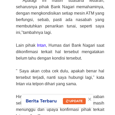
" Apalagi ini masih suasana lebaran,
seharusnya pihak Bank Nagari memahaminya,
dengan mengkondisikan setiap mesin ATM yang
berfungsi, sebab, pasti ada nasabah yang
membutuhkan penarikan tunai, seperti saya
ini,"tambahnya lagi.
Lain pihak
Intan
, Humas dari Bank Nagari saat
dikonfirmasi terkait hal tersebut mengatakan
belum tahu dengan kondisi tersebut.
" Saya akan coba cek dulu, apakah benar hal
tersebut terjadi, nanti saya hubungi lagi," kata
Intan via telpon dihari yang sama.
×
Hingga berita diterbitkan belum jawaban
Berita Terbaru
UPDATE
selanjutnya dari Intan. Dan Media masih
menunggu dan upaya konfirmasi pihak terkait