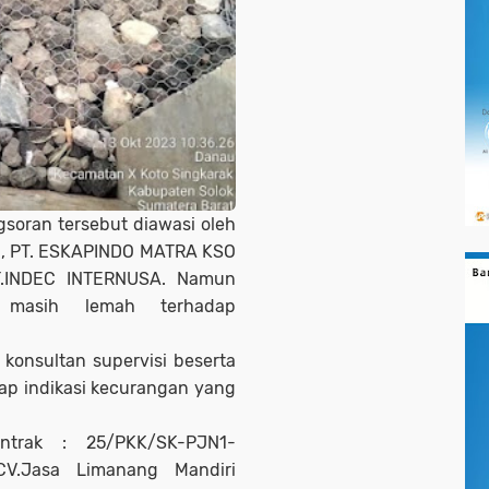
soran tersebut diawasi oleh
kni, PT. ESKAPINDO MATRA KSO
.INDEC INTERNUSA. Namun
a masih lemah terhadap
konsultan supervisi beserta
adap indikasi kecurangan yang
trak : 25/PKK/SK-PJN1-
 CV.Jasa Limanang Mandiri