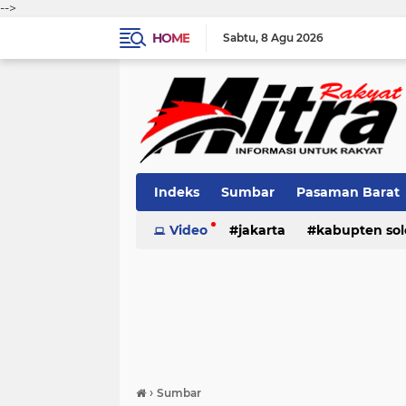
-->
HOME
Sabtu
8 Agu 2026
Indeks
Sumbar
Pasaman Barat
Pariaman
Video
jakarta
Kota Solok
kabupten sol
Bank Naga
pariaman
pasaman
pasama
›
Sumbar