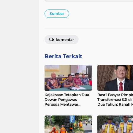
Sumbar
komentar
Berita Terkait
Kejaksaan Tetapkan Dua
Basril Basyar Pimpi
Dewan Pengawas
Transformasi KJI di 
Perusda Mentawai
Dua Tahun: Ranah 
sebagai Tersangka
Jadi Episentrum
Korupsi
Pembinaan Pers Na