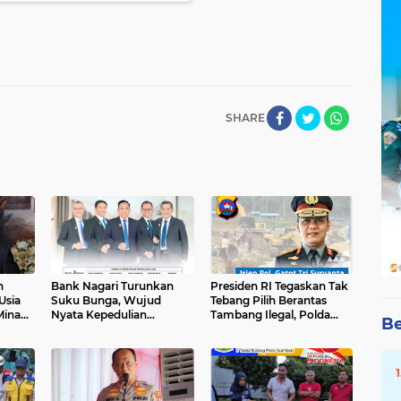
SHARE
n
Bank Nagari Turunkan
Presiden RI Tegaskan Tak
Usia
Suku Bunga, Wujud
Tebang Pilih Berantas
Minang
Nyata Kepedulian
Tambang Ilegal, Polda
Be
terhadap Masyarakat
Sumbar Berikan
sional
Perhatian Serius Terhadap
Isu PETI