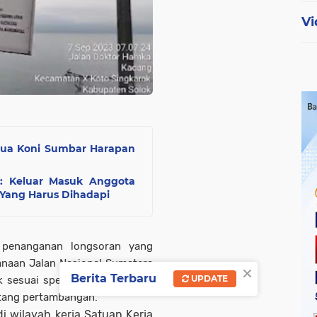
Vi
tua Koni Sumbar Harapan
 : Keluar Masuk Anggota
Yang Harus Dihadapi
 penanganan longsoran yang
anaan Jalan Nasional Sumatera
×
Berita Terbaru
UPDATE
 sesuai spesifikasi teknis dan
ntang pertambangan.
i wilayah kerja Satuan Kerja