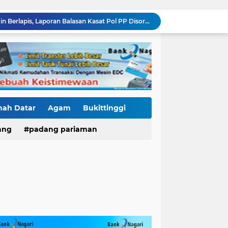
Kasus Fort De Kock Makin Berlapis, Laporan Balasan Kasat Pol PP Disorot: Upaya Penegakan Hukum atau Pengalihan Isu?
Tender Dua Jembatan Gantung Pessel Diselimuti Tanda Tanya, Gangguan Sistem atau Permainan di Balik Layar?
Sebulan Berlalu, Papan Nama Kantor Satker PJN Wilayah II Sumbar Masih Tak Terpasang
Pawai Telong-Telong: Ketika Jejak Perjuangan Bergeser Menjadi Panggung Perayaan
Residivis Tiga Kali Keluar Masuk Penjara Kembali Edarkan Sabu, Polresta Bukittinggi Sita 62 Paket Siap Edar
di NAGARI PILUBANG 50 KOTA Masih Berkeliaran
Mendedikasikan Kasih, Menguatkan Negeri: Ditlantas Polda Sumbar Apresiasi Peran Dharma Wanita sebagai Pilar Pengabdian
KKN Sistemik atau Maladministrasi? Misteri "Dikorbankannya" SDN 26 ATT Menguji Transparansi Pemkot Padang
nah Datar
Agam
Bukittinggi
Polantas Karib Tidak Hanya Atur Jalan, Ditlantas Polda Sumbar Hadir Menyentuh Denyut Ekonomi Rakyat
ang
padang pariaman
Proyek SPAM Pascabencana Sumbar Disorot: Galian Dangkal, Batu di Sekitar Pipa hingga Nilai Kontrak Tak Terbuka