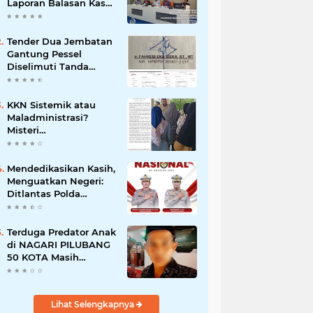
Laporan Balasan Kasat
Pol PP Disorot: Upaya
Penegakan Hukum
atau Pengalihan Isu?
Tender Dua Jembatan
Gantung Pessel
Diselimuti Tanda
Tanya, Gangguan
Sistem atau
Permainan di Balik
KKN Sistemik atau
Layar?
Maladministrasi?
Misteri
"Dikorbankannya" SDN
26 ATT Menguji
Transparansi Pemkot
Mendedikasikan Kasih,
Padang
Menguatkan Negeri:
Ditlantas Polda
Sumbar Apresiasi
Peran Dharma Wanita
sebagai Pilar
Terduga Predator Anak
Pengabdian
di NAGARI PILUBANG
50 KOTA Masih
Berkeliaran
Lihat Selengkapnya