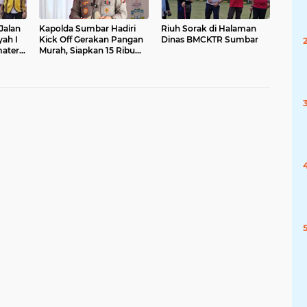
Jalan
Kapolda Sumbar Hadiri
Riuh Sorak di Halaman
ah I
Kick Off Gerakan Pangan
Dinas BMCKTR Sumbar
atera
Murah, Siapkan 15 Ribu
Ton Beras hingga
Desember