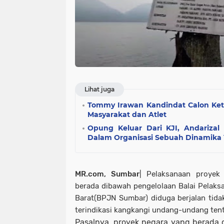
Lihat juga
Tommy Irawan Kandindat Calon Ke
Masyarakat dan Atlet
Opung Keluar Dari KJI, Andarizal
Dalam Organisasi Sebuah Dinamika 
MR.com, Sumbar
| Pelaksanaan proyek
berada dibawah pengelolaan Balai Pelaks
Barat(BPJN Sumbar) diduga berjalan tidak
terindikasi kangkangi undang-undang te
Pasalnya, proyek negara yang berada d