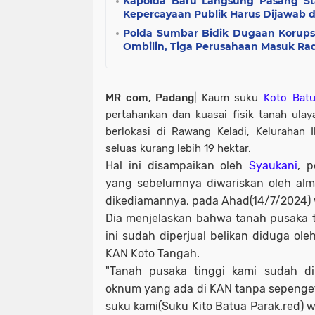
Kapolda Baru Langsung Pasang Stan
Kepercayaan Publik Harus Dijawab 
Polda Sumbar Bidik Dugaan Korups
Ombilin, Tiga Perusahaan Masuk Rad
MR com, Padang
| Kaum suku
Koto Batu
pertahankan dan kuasai fisik tanah ula
berlokasi di Rawang Keladi, Kelurahan 
seluas kurang lebih 19 hektar.
Hal ini disampaikan oleh
Syaukani
, p
yang sebelumnya diwariskan oleh al
dikediamannya, pada Ahad(14/7/2024) w
Dia menjelaskan bahwa tanah pusaka ti
ini sudah diperjual belikan diduga o
KAN Koto Tangah.
"Tanah pusaka tinggi kami sudah di
oknum yang ada di KAN tanpa sepenge
suku kami(Suku Kito Batua Parak.red) w