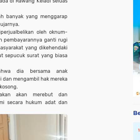
ada di Rawang Keladi seluas
udah banyak yang menggarap
ujarnya.
perjualbelikan oleh oknum-
ah pembayarannya ganti rugi
masyarakat yang dikehendaki
t sepucuk surat yang biasa
ahwa dia bersama anak
i dan mengambil hak mereka
 kosong.
nakan akan merebut dan
mi secara hukum adat dan
Be