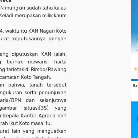
ereka
AN mungkin sudah tahu kalau
Keladi merupakan milik kaum
, waktu itu KAN Nagari Koto
urat keputusannya dengan
yang diputuskan KAN ialah,
g berhak mewarisi harta
ng terletak di Rimbo/Rawang
Kecamatan Koto Tangah.
an bahwa, tanah tersebut
engukuran serta penunjukan
aria/BPN dan selanjutnya
ambar situasi(GS) yang
i Kepala Kantor Agraria dan
rah Ikut Koto masa itu.
-surat lain yang menguatkan