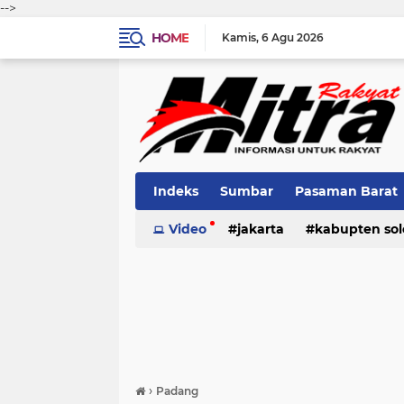
-->
HOME
Kamis
6 Agu 2026
Indeks
Sumbar
Pasaman Barat
Pariaman
Video
jakarta
Kota Solok
kabupten sol
Bank Naga
pariaman
pasaman
pasama
›
Padang