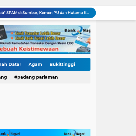
Diduga Ada Proyek "Ghaib" SPAM di Sumbar, Kemen PU dan Hutama Karya Disorot
Mutasi Pejabat Polres Pasaman Barat Bergulir, Kapolres Tekankan Adaptasi Cepat dan Penguatan Pelayanan Publik
Hoegeng Awards Bukan Sekedar Penghargaan, Kasat Reskrim Pasbar: Integritas Harga Mati Penegakan Hukum
Jaga Stamina, Perkuat Soliditas! Dirlantas Polda Sumbar Genjot Pembinaan Personel Demi Pelayanan yang Lebih Responsif
Residivis Tiga Kali Keluar Masuk Penjara Kembali Edarkan Sabu, Polresta Bukittinggi Sita 62 Paket Siap Edar
di NAGARI PILUBANG 50 KOTA Masih Berkeliaran
Mendedikasikan Kasih, Menguatkan Negeri: Ditlantas Polda Sumbar Apresiasi Peran Dharma Wanita sebagai Pilar Pengabdian
KKN Sistemik atau Maladministrasi? Misteri "Dikorbankannya" SDN 26 ATT Menguji Transparansi Pemkot Padang
nah Datar
Agam
Bukittinggi
Polantas Karib Tidak Hanya Atur Jalan, Ditlantas Polda Sumbar Hadir Menyentuh Denyut Ekonomi Rakyat
Baru Mendarat di Padang, Zigo Rolanda Langsung Nyemplung ke Lokasi Banjir Dampingi Fadly Amran Evakuasi Warga
ang
padang pariaman