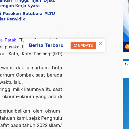
dar Tinggi, Irjen Djati:
dengan Kerja Nyata
i Pasokan Batubara PLTU
ar Penyidik
a Parak
"Turun Gunung" siap
×
Berita Terbaru
UPDATE
yat pusako tinggi mereka yang
Ikut Koto, Koto Panjang (IKP)
ewaris dari almarhum Tinta
marhum Gombak saat berada
aktu lalu.
nggi milik kaumnya itu saat
leh oknum-oknum yang ada di
perjualbelikan oleh oknum-
tahuan kami, sejak Penghulu
afat pada tahun 2022 silam,"