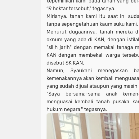
kepemilikan kami pada tanah yang ber
19 hektar tersebut," tegasnya.
Mirisnya, tanah kami itu saat ini s
tanpa sepengetahuan kaum suku kami, 
Menurut dugaannya, tanah mereka di
oknum yang ada di KAN, dengan istil
"silih jarih" dengan memakai tenaga 
KAN dengan membekali warga tersebu
disebut SK KAN.
Namun, Syaukani menegaskan b
kemenakannya akan kembali menguasa
yang sudah dijual ataupun yang masih
"Saya bersama-sama anak keme
menguasai kembali tanah pusaka ka
hukum negara," tegasnya.