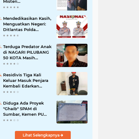
Misteri
"Dikorbankannya" SDN
26 ATT Menguji
Transparansi Pemkot
Mendedikasikan Kasih,
Padang
Menguatkan Negeri:
Ditlantas Polda
Sumbar Apresiasi
Peran Dharma Wanita
sebagai Pilar
Terduga Predator Anak
Pengabdian
di NAGARI PILUBANG
50 KOTA Masih
Berkeliaran
Residivis Tiga Kali
Keluar Masuk Penjara
Kembali Edarkan
Sabu, Polresta
Bukittinggi Sita 62
Paket Siap Edar
Diduga Ada Proyek
"Ghaib" SPAM di
Sumbar, Kemen PU
dan Hutama Karya
Disorot
Lihat Selengkapnya