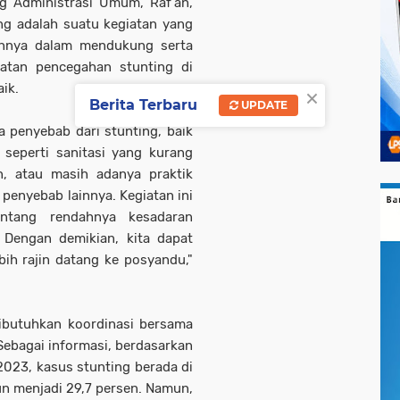
ng Administrasi Umum, Raf'an,
g adalah suatu kegiatan yang
ainnya dalam mendukung serta
atan pencegahan stunting di
×
aik.
Berita Terbaru
UPDATE
a penyebab dari stunting, baik
 seperti sanitasi yang kurang
n, atau masih adanya praktik
penyebab lainnya. Kegiatan ini
ntang rendahnya kesadaran
Dengan demikian, kita dapat
bih rajin datang ke posyandu,"
ibutuhkan koordinasi bersama
ebagai informasi, berdasarkan
 2023, kasus stunting berada di
un menjadi 29,7 persen. Namun,