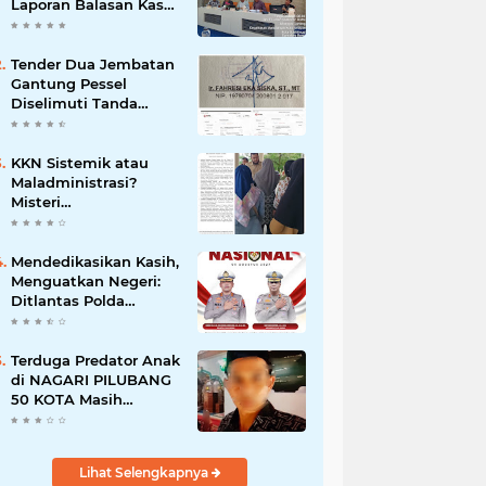
Laporan Balasan Kasat
Pol PP Disorot: Upaya
Penegakan Hukum
atau Pengalihan Isu?
Tender Dua Jembatan
Gantung Pessel
Diselimuti Tanda
Tanya, Gangguan
Sistem atau
Permainan di Balik
KKN Sistemik atau
Layar?
Maladministrasi?
Misteri
"Dikorbankannya" SDN
26 ATT Menguji
Transparansi Pemkot
Mendedikasikan Kasih,
Padang
Menguatkan Negeri:
Ditlantas Polda
Sumbar Apresiasi
Peran Dharma Wanita
sebagai Pilar
Terduga Predator Anak
Pengabdian
di NAGARI PILUBANG
50 KOTA Masih
Berkeliaran
Lihat Selengkapnya