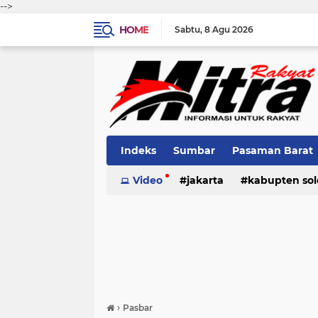
-->
HOME
Sabtu
8 Agu 2026
Indeks
Sumbar
Pasaman Barat
Pariaman
Video
jakarta
Kota Solok
kabupten sol
Bank Naga
pariaman
pasaman
pasama
›
Pasbar