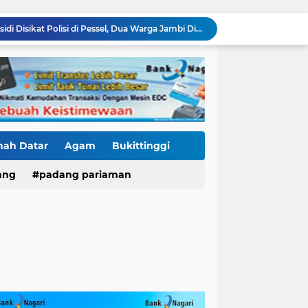
2.990 Liter Bio Solar Subsidi Disikat Polisi di Pessel, Dua Warga Jambi Diciduk
Kasus Fort De Kock Makin Berlapis, Laporan Balasan Kasat Pol PP Disorot: Upaya Penegakan Hukum atau Pengalihan Isu?
Tender Dua Jembatan Gantung Pessel Diselimuti Tanda Tanya, Gangguan Sistem atau Permainan di Balik Layar?
Sebulan Berlalu, Papan Nama Kantor Satker PJN Wilayah II Sumbar Masih Tak Terpasang
Pawai Telong-Telong: Ketika Jejak Perjuangan Bergeser Menjadi Panggung Perayaan
Residivis Tiga Kali Keluar Masuk Penjara Kembali Edarkan Sabu, Polresta Bukittinggi Sita 62 Paket Siap Edar
di NAGARI PILUBANG 50 KOTA Masih Berkeliaran
Mendedikasikan Kasih, Menguatkan Negeri: Ditlantas Polda Sumbar Apresiasi Peran Dharma Wanita sebagai Pilar Pengabdian
nah Datar
Agam
Bukittinggi
KKN Sistemik atau Maladministrasi? Misteri "Dikorbankannya" SDN 26 ATT Menguji Transparansi Pemkot Padang
ang
padang pariaman
Proyek SPAM Pascabencana Sumbar Disorot: Galian Dangkal, Batu di Sekitar Pipa hingga Nilai Kontrak Tak Terbuka