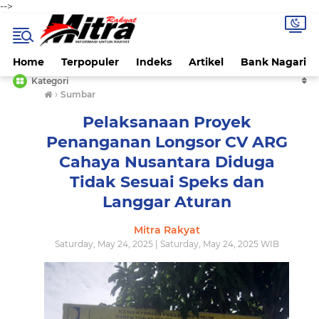
-->
Home
Terpopuler
Indeks
Artikel
Bank Nagari
Kategori
›
Sumbar
Pelaksanaan Proyek
Penanganan Longsor CV ARG
Cahaya Nusantara Diduga
Tidak Sesuai Speks dan
Langgar Aturan
Mitra Rakyat
Saturday, May 24, 2025 | Saturday, May 24, 2025 WIB