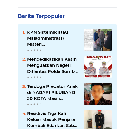
Berita Terpopuler
KKN Sistemik atau
Maladministrasi?
Misteri
"Dikorbankannya" SDN
26 ATT Menguji
Mendedikasikan Kasih,
Transparansi Pemkot
Menguatkan Negeri:
Padang
Ditlantas Polda Sumbar
Apresiasi Peran
Dharma Wanita
Terduga Predator Anak
sebagai Pilar
di NAGARI PILUBANG
Pengabdian
50 KOTA Masih
Berkeliaran
Residivis Tiga Kali
Keluar Masuk Penjara
Kembali Edarkan Sabu,