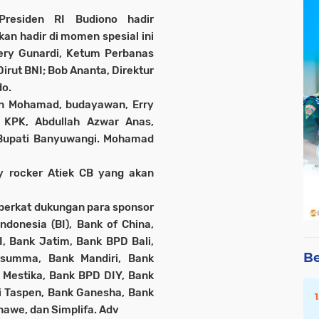
residen RI Budiono hadir
an hadir di momen spesial ini
Hery Gunardi, Ketum Perbanas
irut BNI; Bob Ananta, Direktur
do.
wan Mohamad, budayawan, Erry
 KPK, Abdullah Azwar Anas,
, Bupati Banyuwangi. Mohamad
y rocker Atiek CB yang akan
 berkat dukungan para sponsor
ndonesia (BI), Bank of China,
I, Bank Jatim, Bank BPD Bali,
Be
usumma, Bank Mandiri, Bank
 Mestika, Bank BPD DIY, Bank
ri Taspen, Bank Ganesha, Bank
nawe, dan Simplifa. Adv