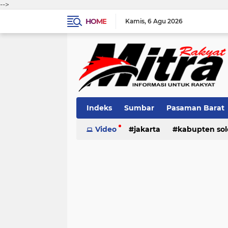
-->
HOME
Kamis
6 Agu 2026
Indeks
Sumbar
Pasaman Barat
Pariaman
Video
jakarta
Kota Solok
kabupten sol
Bank Naga
pariaman
pasaman
pasama