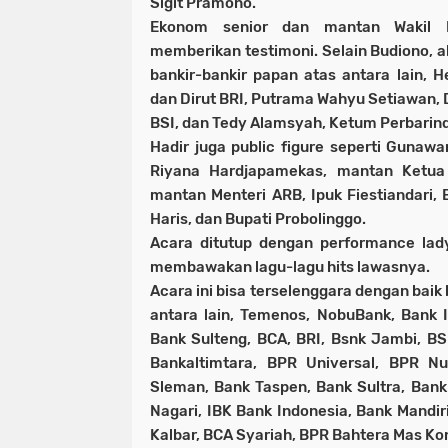
Sigit Pramono.
Ekonom senior dan mantan Wakil P
memberikan testimoni. Selain Budiono, ak
bankir-bankir papan atas antara lain, 
dan Dirut BRI, Putrama Wahyu Setiawan, D
BSI, dan Tedy Alamsyah, Ketum Perbarin
Hadir juga public figure seperti Guna
Riyana Hardjapamekas, mantan Ketua
mantan Menteri ARB, Ipuk Fiestiandari
Haris, dan Bupati Probolinggo.
Acara ditutup dengan performance lad
membawakan lagu-lagu hits lawasnya.
Acara ini bisa terselenggara dengan baik
antara lain, Temenos, NobuBank, Bank I
Bank Sulteng, BCA, BRI, Bsnk Jambi, BS
Bankaltimtara, BPR Universal, BPR N
Sleman, Bank Taspen, Bank Sultra, Bank
Nagari, IBK Bank Indonesia, Bank Mandi
Kalbar, BCA Syariah, BPR Bahtera Mas Ko