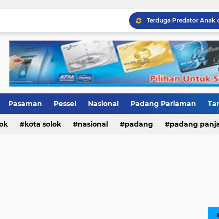
Terduga Predator Anak 
Pasaman
Pessel
Nasional
Padang Pariaman
Ta
ok
ri
Kab.Solok
kota solok
nasional
padang
padang panj
n barat
pesisir selatan
sumatera barat