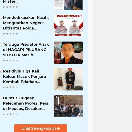
Misteri
"Dikorbankannya" SDN
26 ATT Menguji
Transparansi Pemkot
Mendedikasikan Kasih,
Padang
Menguatkan Negeri:
Ditlantas Polda
Sumbar Apresiasi
Peran Dharma Wanita
sebagai Pilar
Terduga Predator Anak
Pengabdian
di NAGARI PILUBANG
50 KOTA Masih
Berkeliaran
Residivis Tiga Kali
Keluar Masuk Penjara
Kembali Edarkan
Sabu, Polresta
Bukittinggi Sita 62
Paket Siap Edar
Buntut Dugaan
Pelecehan Profesi Pers
di Medsos, Desakan
Copot Kasatpol PP
Payakumbuh Menguat
Lihat Selengkapnya