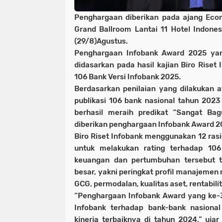
Penghargaan diberikan pada ajang Ec
Grand Ballroom Lantai 11 Hotel Indone
(29/8)Agustus.
Penghargaan Infobank Award 2025 yan
didasarkan pada hasil kajian Biro Riset I
106 Bank Versi Infobank 2025.
Berdasarkan penilaian yang dilakukan a
publikasi 106 bank nasional tahun 202
berhasil meraih predikat “Sangat Bag
diberikan penghargaan Infobank Award 2
Biro Riset Infobank menggunakan 12 ra
untuk melakukan rating terhadap 106
keuangan dan pertumbuhan tersebut t
besar, yakni peringkat profil manajemen r
GCG, permodalan, kualitas aset, rentabilita
“Penghargaan Infobank Award yang ke-30
Infobank terhadap bank-bank nasiona
kinerja terbaiknya di tahun 2024,” uja