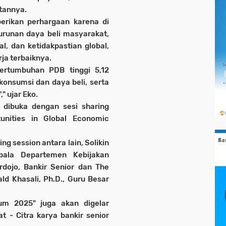
tannya.
berikan perhargaan karena di
nurunan daya beli masyarakat,
l, dan ketidakpastian global,
ja terbaiknya.
pertumbuhan PDB tinggi 5,12
konsumsi dan daya beli, serta
" ujar Eko.
dibuka dengan sesi sharing
unities in Global Economic
 session antara lain, Solikin
pala Departemen Kebijakan
rdojo, Bankir Senior dan The
ld Khasali, Ph.D., Guru Besar
um 2025" juga akan digelar
 - Citra karya bankir senior