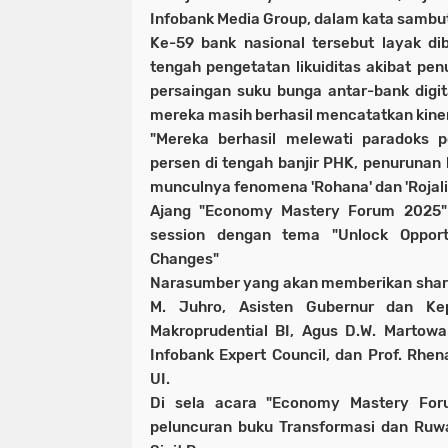
Infobank Media Group, dalam kata sambu
Ke-59 bank nasional tersebut layak di
tengah pengetatan likuiditas akibat pe
persaingan suku bunga antar-bank digita
mereka masih berhasil mencatatkan kiner
"Mereka berhasil melewati paradoks 
persen di tengah banjir PHK, penurunan 
munculnya fenomena 'Rohana' dan 'Rojali',
Ajang "Economy Mastery Forum 2025" 
session dengan tema "Unlock Opport
Changes"
Narasumber yang akan memberikan sharing
M. Juhro, Asisten Gubernur dan Ke
Makroprudential BI, Agus D.W. Martowa
Infobank Expert Council, dan Prof. Rhena
UI.
Di sela acara "Economy Mastery For
peluncuran buku Transformasi dan Ruwat