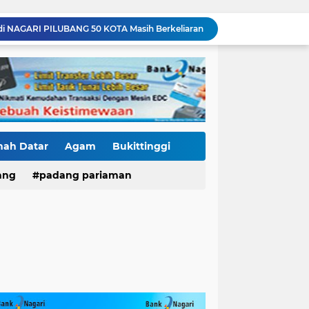
di NAGARI PILUBANG 50 KOTA Masih Berkeliaran
Mendedikasikan Kasih, Menguatkan Negeri: Ditlantas Polda Sumbar Apresiasi Peran Dharma Wanita sebagai Pilar Pengabdian
KKN Sistemik atau Maladministrasi? Misteri "Dikorbankannya" SDN 26 ATT Menguji Transparansi Pemkot Padang
Polantas Karib Tidak Hanya Atur Jalan, Ditlantas Polda Sumbar Hadir Menyentuh Denyut Ekonomi Rakyat
Baru Mendarat di Padang, Zigo Rolanda Langsung Nyemplung ke Lokasi Banjir Dampingi Fadly Amran Evakuasi Warga
Diduga Ada Proyek "Ghaib" SPAM di Sumbar, Kemen PU dan Hutama Karya Disorot
Mutasi Pejabat Polres Pasaman Barat Bergulir, Kapolres Tekankan Adaptasi Cepat dan Penguatan Pelayanan Publik
Hoegeng Awards Bukan Sekedar Penghargaan, Kasat Reskrim Pasbar: Integritas Harga Mati Penegakan Hukum
nah Datar
Agam
Bukittinggi
Jaga Stamina, Perkuat Soliditas! Dirlantas Polda Sumbar Genjot Pembinaan Personel Demi Pelayanan yang Lebih Responsif
ang
padang pariaman
Residivis Tiga Kali Keluar Masuk Penjara Kembali Edarkan Sabu, Polresta Bukittinggi Sita 62 Paket Siap Edar