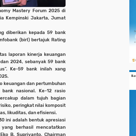
onomy Mastery Forum 2025 di
sia Kempinski Jakarta, Jumat
g diberikan kepada 59 bank
nfobank (birI) bertajuk Rating
tas laporan kinerja keuangan
3 dan 2024, sebanyak 59 bank
us”. Ke-59 bank inilah xang
025.
sio keuangan dan pertumbuhan
 bank nasional. Ke-12 rasio
ercakup dalam tujuh bagian
isiko, peringkat nilai komposit
s, likuditas, dan efisiensi.
 ini adalah bentuk apresiasi
l yang berhasil mencatatkan
r Eko B. Supriyanto, Chairman