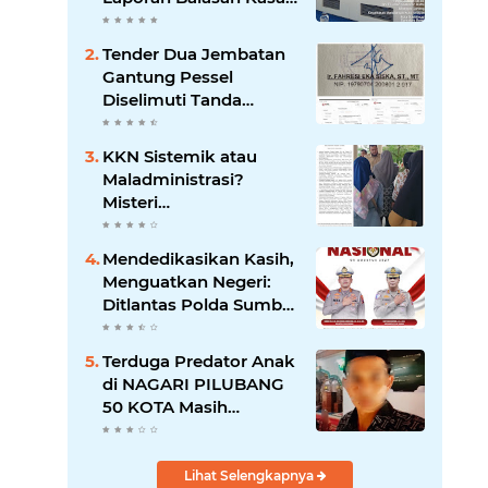
Pol PP Disorot: Upaya
Penegakan Hukum
Tender Dua Jembatan
atau Pengalihan Isu?
Gantung Pessel
Diselimuti Tanda
Tanya, Gangguan
Sistem atau Permainan
KKN Sistemik atau
di Balik Layar?
Maladministrasi?
Misteri
"Dikorbankannya" SDN
26 ATT Menguji
Mendedikasikan Kasih,
Transparansi Pemkot
Menguatkan Negeri:
Padang
Ditlantas Polda Sumbar
Apresiasi Peran
Dharma Wanita
Terduga Predator Anak
sebagai Pilar
di NAGARI PILUBANG
Pengabdian
50 KOTA Masih
Berkeliaran
Lihat Selengkapnya