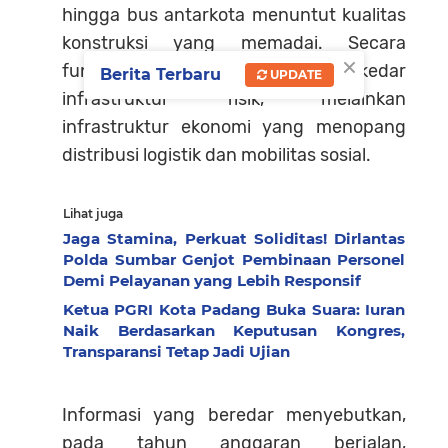
hingga bus antarkota menuntut kualitas
konstruksi yang memadai. Secara
×
fungsional, jalan nasional tidak sekedar
Berita Terbaru
UPDATE
infrastruktur fisik, melainkan
infrastruktur ekonomi yang menopang
distribusi logistik dan mobilitas sosial.
Lihat juga
Jaga Stamina, Perkuat Soliditas! Dirlantas
Polda Sumbar Genjot Pembinaan Personel
Demi Pelayanan yang Lebih Responsif
Ketua PGRI Kota Padang Buka Suara: Iuran
Naik Berdasarkan Keputusan Kongres,
Transparansi Tetap Jadi Ujian
Informasi yang beredar menyebutkan,
pada tahun anggaran berjalan,