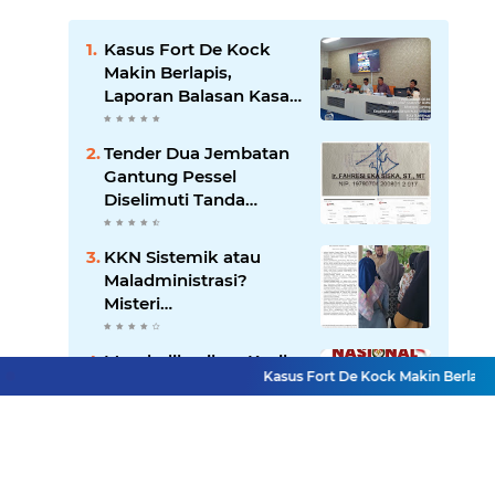
Kasus Fort De Kock
Makin Berlapis,
Laporan Balasan Kasat
Pol PP Disorot: Upaya
Penegakan Hukum
Tender Dua Jembatan
atau Pengalihan Isu?
Gantung Pessel
Diselimuti Tanda
Tanya, Gangguan
Sistem atau Permainan
KKN Sistemik atau
di Balik Layar?
Maladministrasi?
Misteri
"Dikorbankannya" SDN
26 ATT Menguji
Mendedikasikan Kasih,
Transparansi Pemkot
Kasus Fort De Kock Makin Berlapis, L
Menguatkan Negeri:
Padang
Ditlantas Polda Sumbar
Apresiasi Peran
Dharma Wanita
Terduga Predator Anak
sebagai Pilar
di NAGARI PILUBANG