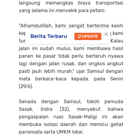
langsung memangkas biaya transportasi
yang selama ini mencekik para petani.
"Alhamdulillah, kami sangat berterima kasih
×
kepada Pemprov Sumbar. Jujur, ini yang kami
Berita Terbaru
UPDATE
tunggu-tunggu selama puluhan tahun. Kalau
jalan ini sudah mulus, kami membawa hasil
panen ke pasar tidak perlu bertaruh nyawa
lagi dengan jalan rusak, dan ongkos angkut
pasti jauh lebih murah," ujar Samsul dengan
mata berkaca-kaca kepada, pada Senin
(29/6).
Senada dengan Samsul, tokoh pemuda
Sasak, Indra (32), menyebut bahwa
pengaspalan ruas Sasak-Maligi ini akan
membuka isolasi daerah dan memicu geliat
pariwisata serta UMKM lokal.