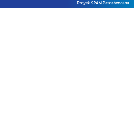
Transparansi Pemkot
Menguatkan Negeri:
Proyek SPAM Pascabencana Sumbar Di
Padang
Ditlantas Polda Sumbar
Apresiasi Peran
Dharma Wanita
Terduga Predator Anak
sebagai Pilar
di NAGARI PILUBANG
Pengabdian
50 KOTA Masih
Berkeliaran
Lihat Selengkapnya
Facebook
Instagram
Pinterest
Twitter
YouTube
Redaksi
UU Pers
Pedoman Media Siber
Sitemap
Copyright ©
2026 Mitra Rakyat