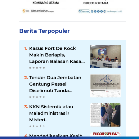
Berita Terpopuler
Kasus Fort De Kock
Makin Berlapis,
Laporan Balasan Kasat
Pol PP Disorot: Upaya
Penegakan Hukum
Tender Dua Jembatan
atau Pengalihan Isu?
Gantung Pessel
Diselimuti Tanda
Tanya, Gangguan
Sistem atau Permainan
KKN Sistemik atau
di Balik Layar?
Maladministrasi?
Misteri
"Dikorbankannya" SDN
26 ATT Menguji
Mendedikasikan Kasih,