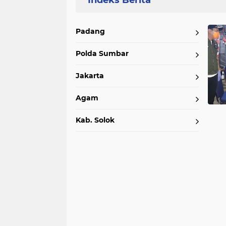
Home
Currently Browsing: Himbau
Padang
Polda Sumbar
Jakarta
Agam
Kab. Solok