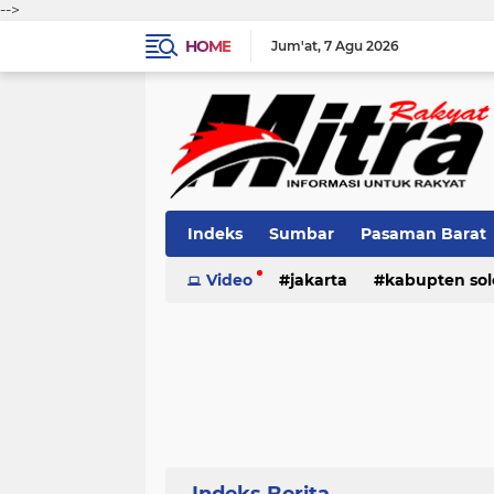
-->
HOME
Jum'at
7 Agu 2026
Indeks
Sumbar
Pasaman Barat
Pariaman
Video
jakarta
Kota Solok
kabupten sol
Bank Naga
pariaman
pasaman
pasama