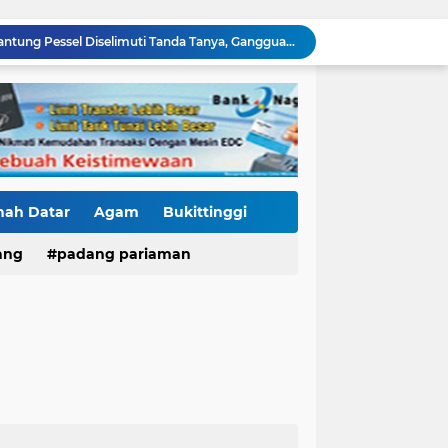
Tender Dua Jembatan Gantung Pessel Diselimuti Tanda Tanya, Gangguan Sistem atau Permainan di Balik Layar?
Sebulan Berlalu, Papan Nama Kantor Satker PJN Wilayah II Sumbar Masih Tak Terpasang
Pawai Telong-Telong: Ketika Jejak Perjuangan Bergeser Menjadi Panggung Perayaan
Residivis Tiga Kali Keluar Masuk Penjara Kembali Edarkan Sabu, Polresta Bukittinggi Sita 62 Paket Siap Edar
di NAGARI PILUBANG 50 KOTA Masih Berkeliaran
Mendedikasikan Kasih, Menguatkan Negeri: Ditlantas Polda Sumbar Apresiasi Peran Dharma Wanita sebagai Pilar Pengabdian
KKN Sistemik atau Maladministrasi? Misteri "Dikorbankannya" SDN 26 ATT Menguji Transparansi Pemkot Padang
Polantas Karib Tidak Hanya Atur Jalan, Ditlantas Polda Sumbar Hadir Menyentuh Denyut Ekonomi Rakyat
nah Datar
Agam
Bukittinggi
Baru Mendarat di Padang, Zigo Rolanda Langsung Nyemplung ke Lokasi Banjir Dampingi Fadly Amran Evakuasi Warga
ang
padang pariaman
Kasus Fort De Kock Makin Berlapis, Laporan Balasan Kasat Pol PP Disorot: Upaya Penegakan Hukum atau Pengalihan Isu?