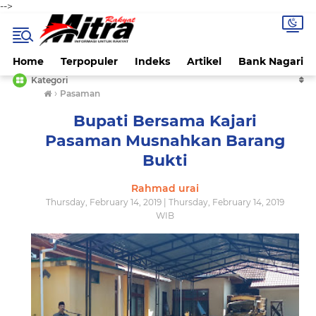
-->
Home
Terpopuler
Indeks
Artikel
Bank Nagari
Kategori
›
Pasaman
Bupati Bersama Kajari
Pasaman Musnahkan Barang
Bukti
Rahmad urai
Thursday, February 14, 2019 | Thursday, February 14, 2019
WIB