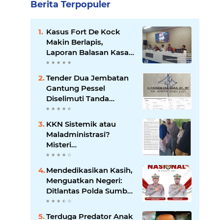
Berita Terpopuler
Kasus Fort De Kock
Makin Berlapis,
Laporan Balasan Kasat
Pol PP Disorot: Upaya
Penegakan Hukum
Tender Dua Jembatan
atau Pengalihan Isu?
Gantung Pessel
Diselimuti Tanda
Tanya, Gangguan
Sistem atau Permainan
KKN Sistemik atau
di Balik Layar?
Maladministrasi?
Misteri
"Dikorbankannya" SDN
26 ATT Menguji
Mendedikasikan Kasih,
Transparansi Pemkot
Menguatkan Negeri:
Padang
Ditlantas Polda Sumbar
Apresiasi Peran
Dharma Wanita
Terduga Predator Anak