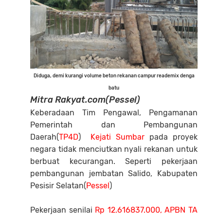
Diduga, demi kurangi volume beton rekanan campur reademix denga
batu
Mitra Rakyat.com(Pessel)
Keberadaan Tim Pengawal, Pengamanan
Pemerintah dan Pembangunan
Daerah(
TP4D
)
Kejati Sumbar
pada proyek
negara tidak menciutkan nyali rekanan untuk
berbuat kecurangan. Seperti pekerjaan
pembangunan jembatan Salido, Kabupaten
Pesisir Selatan(
Pessel
)
Pekerjaan senilai
Rp 12.616837.000, APBN TA