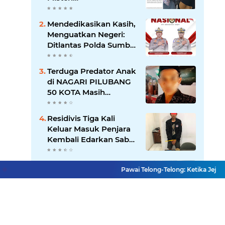
"Dikorbankannya" SDN
26 ATT Menguji
Mendedikasikan Kasih,
Transparansi Pemkot
Menguatkan Negeri:
Padang
Ditlantas Polda Sumbar
Apresiasi Peran
Dharma Wanita
Terduga Predator Anak
sebagai Pilar
di NAGARI PILUBANG
Pengabdian
50 KOTA Masih
Berkeliaran
Residivis Tiga Kali
Keluar Masuk Penjara
Kembali Edarkan Sabu,
Polresta Bukittinggi
Sita 62 Paket Siap Edar
Diduga Ada Proyek
Pawai Telong-Telong: Ketika Jejak Pe
"Ghaib" SPAM di
Sumbar, Kemen PU
dan Hutama Karya
Disorot
Lihat Selengkapnya