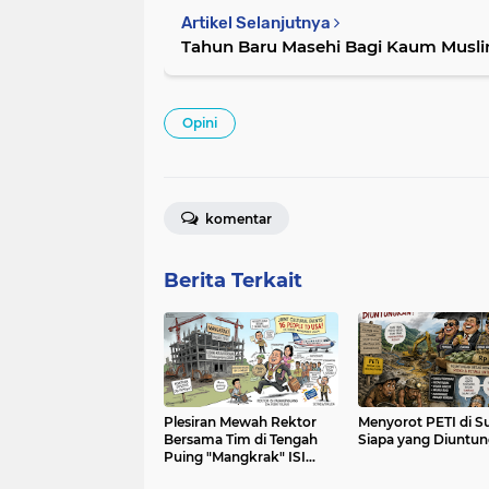
Artikel Selanjutnya
Tahun Baru Masehi Bagi Kaum Musl
Opini
komentar
Berita Terkait
Plesiran Mewah Rektor
Menyorot PETI di S
Bersama Tim di Tengah
Siapa yang Diuntu
Puing "Mangkrak" ISI
Padangpanjang