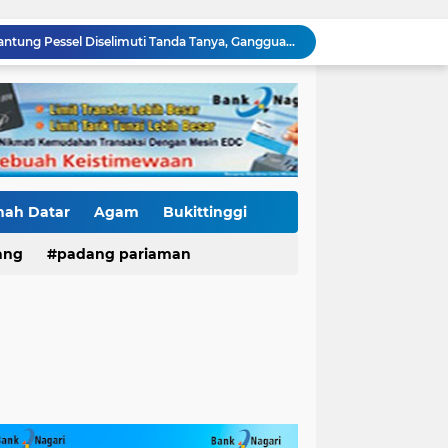
Tender Dua Jembatan Gantung Pessel Diselimuti Tanda Tanya, Gangguan Sistem atau Permainan di Balik Layar?
Sebulan Berlalu, Papan Nama Kantor Satker PJN Wilayah II Sumbar Masih Tak Terpasang
Pawai Telong-Telong: Ketika Jejak Perjuangan Bergeser Menjadi Panggung Perayaan
Residivis Tiga Kali Keluar Masuk Penjara Kembali Edarkan Sabu, Polresta Bukittinggi Sita 62 Paket Siap Edar
di NAGARI PILUBANG 50 KOTA Masih Berkeliaran
Mendedikasikan Kasih, Menguatkan Negeri: Ditlantas Polda Sumbar Apresiasi Peran Dharma Wanita sebagai Pilar Pengabdian
KKN Sistemik atau Maladministrasi? Misteri "Dikorbankannya" SDN 26 ATT Menguji Transparansi Pemkot Padang
Polantas Karib Tidak Hanya Atur Jalan, Ditlantas Polda Sumbar Hadir Menyentuh Denyut Ekonomi Rakyat
nah Datar
Agam
Bukittinggi
Baru Mendarat di Padang, Zigo Rolanda Langsung Nyemplung ke Lokasi Banjir Dampingi Fadly Amran Evakuasi Warga
ang
padang pariaman
Kasus Fort De Kock Makin Berlapis, Laporan Balasan Kasat Pol PP Disorot: Upaya Penegakan Hukum atau Pengalihan Isu?