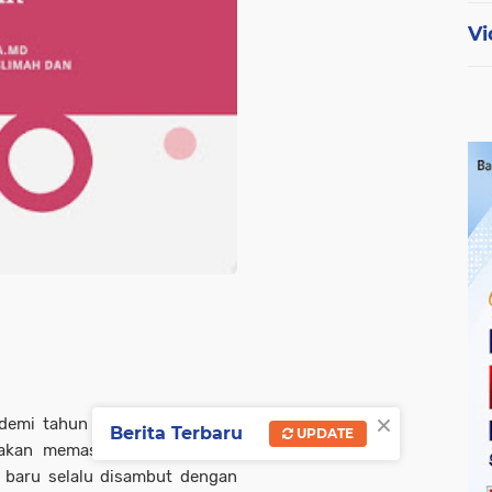
Vi
×
demi tahun pun berlalu. Tidak
Berita Terbaru
UPDATE
a akan memasuki tahun baru 1
 baru selalu disambut dengan