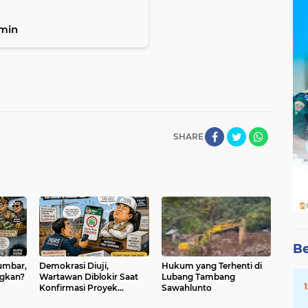
imin
SHARE
Be
umbar,
Demokrasi Diuji,
Hukum yang Terhenti di
ngkan?
Wartawan Diblokir Saat
Lubang Tambang
Konfirmasi Proyek
Sawahlunto
Ratusan Miliar