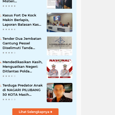
Misteri
"Dikorbankannya" SDN
26 ATT Menguji
Transparansi Pemkot
Kasus Fort De Kock
Padang
Makin Berlapis,
Laporan Balasan Kasat
Pol PP Disorot: Upaya
Penegakan Hukum
atau Pengalihan Isu?
Tender Dua Jembatan
Gantung Pessel
Diselimuti Tanda
Tanya, Gangguan
Sistem atau
Permainan di Balik
Mendedikasikan Kasih,
Layar?
Menguatkan Negeri:
Ditlantas Polda
Sumbar Apresiasi
Peran Dharma Wanita
sebagai Pilar
Terduga Predator Anak
Pengabdian
di NAGARI PILUBANG
50 KOTA Masih
Berkeliaran
Lihat Selengkapnya