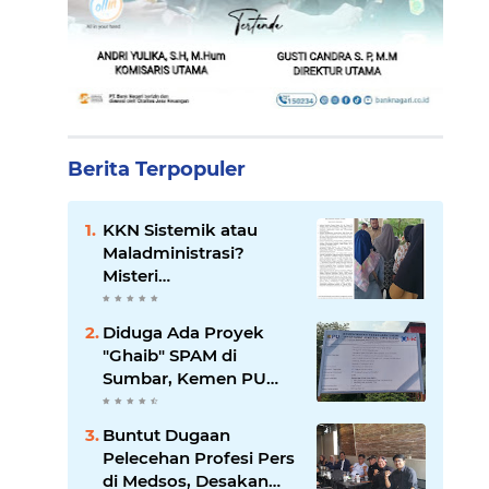
Berita Terpopuler
KKN Sistemik atau
Maladministrasi?
Misteri
"Dikorbankannya" SDN
26 ATT Menguji
Diduga Ada Proyek
Transparansi Pemkot
"Ghaib" SPAM di
Padang
Sumbar, Kemen PU
dan Hutama Karya
Disorot
Buntut Dugaan
Pelecehan Profesi Pers
di Medsos, Desakan