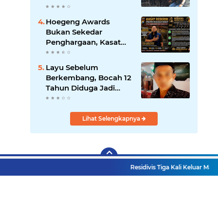
Copot Kasatpol PP
Payakumbuh Menguat
Hoegeng Awards
Bukan Sekedar
Penghargaan, Kasat
Reskrim Pasbar:
Integritas Harga Mati
Layu Sebelum
Penegakan Hukum
Berkembang, Bocah 12
Tahun Diduga Jadi
Korban Pelecehan
Seksual Berulang
Lihat Selengkapnya
Residivis Tiga Kali Keluar Masuk 
Facebook
Instagram
Pinterest
Twitter
YouTube
Redaksi
UU Pers
Pedoman Media Siber
Sitemap
Copyright ©
2026 Mitra Rakyat