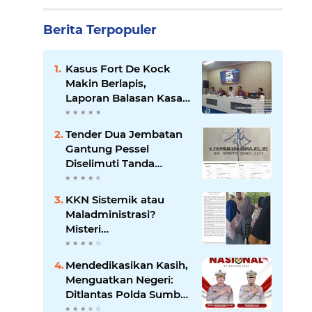
Berita Terpopuler
Kasus Fort De Kock
Makin Berlapis,
Laporan Balasan Kasat
Pol PP Disorot: Upaya
Penegakan Hukum
Tender Dua Jembatan
atau Pengalihan Isu?
Gantung Pessel
Diselimuti Tanda
Tanya, Gangguan
Sistem atau Permainan
KKN Sistemik atau
di Balik Layar?
Maladministrasi?
Misteri
"Dikorbankannya" SDN
26 ATT Menguji
Mendedikasikan Kasih,
Transparansi Pemkot
Menguatkan Negeri:
Padang
Ditlantas Polda Sumbar
Apresiasi Peran