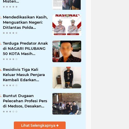
Misteri
"Dikorbankannya" SDN
26 ATT Menguji
Transparansi Pemkot
Mendedikasikan Kasih,
Padang
Menguatkan Negeri:
Ditlantas Polda
Sumbar Apresiasi
Peran Dharma Wanita
sebagai Pilar
Terduga Predator Anak
Pengabdian
di NAGARI PILUBANG
50 KOTA Masih
Berkeliaran
Residivis Tiga Kali
Keluar Masuk Penjara
Kembali Edarkan
Sabu, Polresta
Bukittinggi Sita 62
Paket Siap Edar
Buntut Dugaan
Pelecehan Profesi Pers
di Medsos, Desakan
Copot Kasatpol PP
Payakumbuh Menguat
Lihat Selengkapnya