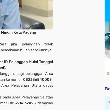
r Minum Kota Padang
ara jika pelanggan tidak
a pemakaian bulan sebelumnya.
r ID Pelanggan
Mulai Tanggal
ni).
langgan, bagi pelanggan Area
kan ke nomor
082386840003
.
 Area Pelayanan Utara dapat
Be
a pada Area Pelayanan Selatan
nomor
085274632425,
demikian