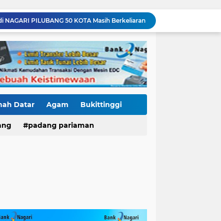
di NAGARI PILUBANG 50 KOTA Masih Berkeliaran
Mendedikasikan Kasih, Menguatkan Negeri: Ditlantas Polda Sumbar Apresiasi Peran Dharma Wanita sebagai Pilar Pengabdian
KKN Sistemik atau Maladministrasi? Misteri "Dikorbankannya" SDN 26 ATT Menguji Transparansi Pemkot Padang
Polantas Karib Tidak Hanya Atur Jalan, Ditlantas Polda Sumbar Hadir Menyentuh Denyut Ekonomi Rakyat
Baru Mendarat di Padang, Zigo Rolanda Langsung Nyemplung ke Lokasi Banjir Dampingi Fadly Amran Evakuasi Warga
Diduga Ada Proyek "Ghaib" SPAM di Sumbar, Kemen PU dan Hutama Karya Disorot
Mutasi Pejabat Polres Pasaman Barat Bergulir, Kapolres Tekankan Adaptasi Cepat dan Penguatan Pelayanan Publik
Hoegeng Awards Bukan Sekedar Penghargaan, Kasat Reskrim Pasbar: Integritas Harga Mati Penegakan Hukum
nah Datar
Agam
Bukittinggi
Jaga Stamina, Perkuat Soliditas! Dirlantas Polda Sumbar Genjot Pembinaan Personel Demi Pelayanan yang Lebih Responsif
Residivis Tiga Kali Keluar Masuk Penjara Kembali Edarkan Sabu, Polresta Bukittinggi Sita 62 Paket Siap Edar
ang
padang pariaman