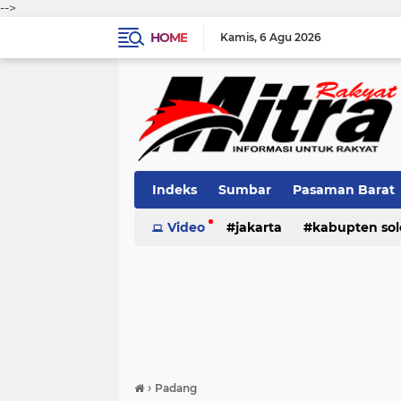
-->
HOME
Kamis
6 Agu 2026
Indeks
Sumbar
Pasaman Barat
Pariaman
Video
jakarta
Kota Solok
kabupten sol
Bank Naga
pariaman
pasaman
pasama
›
Padang