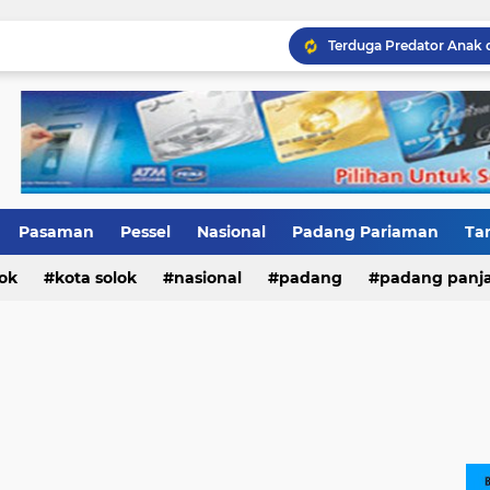
Terduga Predator Anak 
Pasaman
Pessel
Nasional
Padang Pariaman
Ta
ok
ri
Kab.Solok
kota solok
nasional
padang
padang panj
n barat
pesisir selatan
sumatera barat