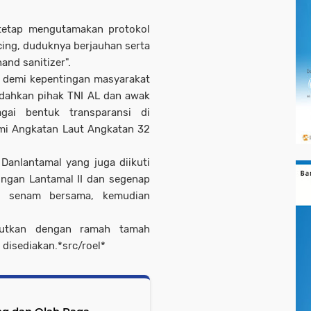
 tetap mengutamakan protokol
ncing, duduknya berjauhan serta
and sanitizer".
a demi kepentingan masyarakat
udahkan pihak TNI AL dan awak
gai bentuk transparansi di
emi Angkatan Laut Angkatan 32
Danlantamal yang juga diikuti
kungan Lantamal II dan segenap
n senam bersama, kemudian
njutkan dengan ramah tamah
 disediakan.*src/roel*