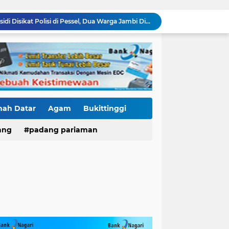
2.990 Liter Bio Solar Subsidi Disikat Polisi di Pessel, Dua Warga Jambi Diciduk
Kasus Fort De Kock Makin Berlapis, Laporan Balasan Kasat Pol PP Disorot: Upaya Penegakan Hukum atau Pengalihan Isu?
Tender Dua Jembatan Gantung Pessel Diselimuti Tanda Tanya, Gangguan Sistem atau Permainan di Balik Layar?
Sebulan Berlalu, Papan Nama Kantor Satker PJN Wilayah II Sumbar Masih Tak Terpasang
Pawai Telong-Telong: Ketika Jejak Perjuangan Bergeser Menjadi Panggung Perayaan
Residivis Tiga Kali Keluar Masuk Penjara Kembali Edarkan Sabu, Polresta Bukittinggi Sita 62 Paket Siap Edar
di NAGARI PILUBANG 50 KOTA Masih Berkeliaran
Mendedikasikan Kasih, Menguatkan Negeri: Ditlantas Polda Sumbar Apresiasi Peran Dharma Wanita sebagai Pilar Pengabdian
nah Datar
Agam
Bukittinggi
KKN Sistemik atau Maladministrasi? Misteri "Dikorbankannya" SDN 26 ATT Menguji Transparansi Pemkot Padang
ang
padang pariaman
Proyek SPAM Pascabencana Sumbar Disorot: Galian Dangkal, Batu di Sekitar Pipa hingga Nilai Kontrak Tak Terbuka