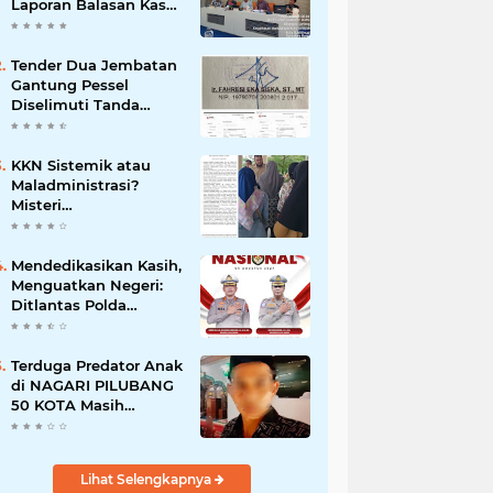
Laporan Balasan Kasat
Pol PP Disorot: Upaya
Penegakan Hukum
atau Pengalihan Isu?
Tender Dua Jembatan
Gantung Pessel
Diselimuti Tanda
Tanya, Gangguan
Sistem atau
Permainan di Balik
KKN Sistemik atau
Layar?
Maladministrasi?
Misteri
"Dikorbankannya" SDN
26 ATT Menguji
Transparansi Pemkot
Mendedikasikan Kasih,
Padang
Menguatkan Negeri:
Ditlantas Polda
Sumbar Apresiasi
Peran Dharma Wanita
sebagai Pilar
Terduga Predator Anak
Pengabdian
di NAGARI PILUBANG
50 KOTA Masih
Berkeliaran
Lihat Selengkapnya