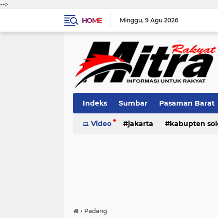
-->
HOME
Minggu
9 Agu 2026
Indeks
Sumbar
Pasaman Barat
Pariaman
Video
jakarta
Kota Solok
kabupten sol
Bank Naga
pariaman
pasaman
pasama
›
Padang