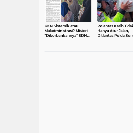
KKN Sistemik atau
Polantas Karib Tida
Maladministrasi? Misteri
Hanya Atur Jalan,
"Dikorbankannya" SDN
Ditlantas Polda Su
26 ATT Menguji
Hadir Menyentuh D
Transparansi Pemkot
Ekonomi Rakyat
Padang