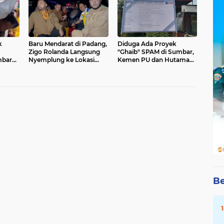
k
Baru Mendarat di Padang,
Diduga Ada Proyek
Zigo Rolanda Langsung
"Ghaib" SPAM di Sumbar,
mbar
Nyemplung ke Lokasi
Kemen PU dan Hutama
enyut
Banjir Dampingi Fadly
Karya Disorot
Amran Evakuasi Warga
Be