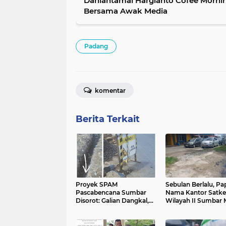
Danlantamal Hargianto Cofee Morni
Bersama Awak Media
Padang
komentar
Berita Terkait
Proyek SPAM
Sebulan Berlalu, Pa
Pascabencana Sumbar
Nama Kantor Satke
Disorot: Galian Dangkal,
Wilayah II Sumbar 
Batu di Sekitar Pipa
Tak Terpasang
hingga Nilai Kontrak Tak
Terbuka