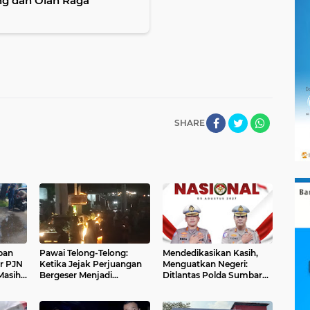
ng dan Olah Raga
SHARE
pan
Pawai Telong-Telong:
Mendedikasikan Kasih,
r PJN
Ketika Jejak Perjuangan
Menguatkan Negeri:
Masih
Bergeser Menjadi
Ditlantas Polda Sumbar
Panggung Perayaan
Apresiasi Peran Dharma
Wanita sebagai Pilar
Pengabdian