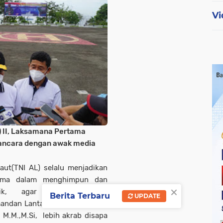
Vi
 II, Laksamana Pertama
wancara dengan awak media
aut(TNI AL) selalu menjadikan
sama dalam menghimpun dan
×
lik, agar TNI AL semakin
Berita Terbaru
UPDATE
omandan Lantamal (Danlantamal)
., M.M.,M.Si, lebih akrab disapa