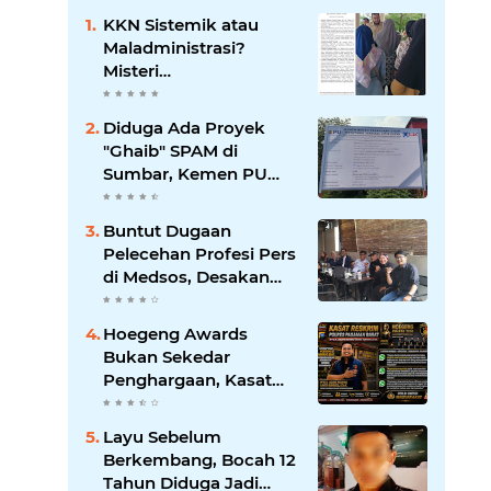
KKN Sistemik atau
Maladministrasi?
Misteri
"Dikorbankannya" SDN
26 ATT Menguji
Diduga Ada Proyek
Transparansi Pemkot
"Ghaib" SPAM di
Padang
Sumbar, Kemen PU
dan Hutama Karya
Disorot
Buntut Dugaan
Pelecehan Profesi Pers
di Medsos, Desakan
Copot Kasatpol PP
Payakumbuh Menguat
Hoegeng Awards
Bukan Sekedar
Penghargaan, Kasat
Reskrim Pasbar:
Integritas Harga Mati
Layu Sebelum
Penegakan Hukum
Berkembang, Bocah 12
Tahun Diduga Jadi