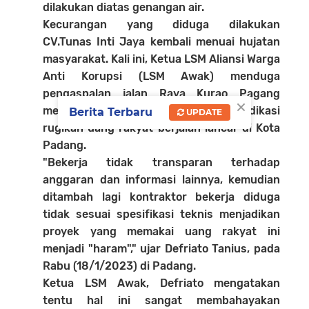
dilakukan diatas genangan air.
Kecurangan yang diduga dilakukan
CV.Tunas Inti Jaya kembali menuai hujatan
masyarakat. Kali ini, Ketua LSM Aliansi Warga
Anti Korupsi (LSM Awak) menduga
pengaspalan jalan Raya Kurao Pagang
×
merupakan proyek "haram" yang terindikasi
Berita Terbaru
UPDATE
rugikan uang rakyat berjalan lancar di Kota
Padang.
"Bekerja tidak transparan terhadap
anggaran dan informasi lainnya, kemudian
ditambah lagi kontraktor bekerja diduga
tidak sesuai spesifikasi teknis menjadikan
proyek yang memakai uang rakyat ini
menjadi "haram"," ujar Defriato Tanius, pada
Rabu (18/1/2023) di Padang.
Ketua LSM Awak, Defriato mengatakan
tentu hal ini sangat membahayakan