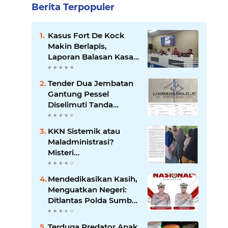
Berita Terpopuler
Kasus Fort De Kock
Makin Berlapis,
Laporan Balasan Kasat
Pol PP Disorot: Upaya
Penegakan Hukum
Tender Dua Jembatan
atau Pengalihan Isu?
Gantung Pessel
Diselimuti Tanda
Tanya, Gangguan
Sistem atau Permainan
KKN Sistemik atau
di Balik Layar?
Maladministrasi?
Misteri
"Dikorbankannya" SDN
26 ATT Menguji
Mendedikasikan Kasih,
Transparansi Pemkot
Menguatkan Negeri:
Padang
Ditlantas Polda Sumbar
Apresiasi Peran
Dharma Wanita
Terduga Predator Anak